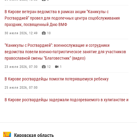
01 августа 2026, 07:08
1
В Кирове ветеран ведомства в рамках акции "Каникулы с
Росгвардией" провел для подопечных центра соцобслуживания
Директор Росгвардии Герой России генерал армии Виктор Золотов
праздник, посвященный Дню ВМФ
поздравил специалистов подразделений тыла с профессиональным
праздником
30 июля 2026, 12:49
10
01 августа 2026, 07:05
"Каникулы с Росгвардией": военнослужащие и сотрудники
ведомства повели военно-патриотическое занятие для участников
православной смены "Благовестник" (видео)
23 июля 2026, 07:30
12
1
В Кирове росгвардейцы помогли потерявшемуся ребенку
25 июля 2026, 07:00
В Кирове росгвардейцы задержали подозреваемого в хулиганстве и
находящегося в розыске
24 июля 2026, 09:01
Офицер Росгвардии рассказала об условиях приема на службу во
вневедомственную охрану и поступления в ведомственные вузы
Кировская область