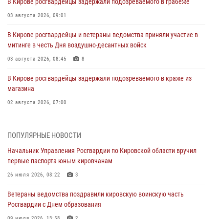
В Кирове росгвардейцы задержали подозреваемого в грабеже
03 августа 2026, 09:01
В Кирове росгвардейцы и ветераны ведомства приняли участие в
митинге в честь Дня воздушно-десантных войск
03 августа 2026, 08:45
8
В Кирове росгвардейцы задержали подозреваемого в краже из
магазина
02 августа 2026, 07:00
1 августа – День дежурной службы войск национальной гвардии
Российской Федерации
ПОПУЛЯРНЫЕ НОВОСТИ
01 августа 2026, 09:39
Начальник Управления Росгвардии по Кировской области вручил
первые паспорта юным кировчанам
В Росгвардии вспоминают российских воинов, погибших в Первой
мировой войне 1914-1918 годов
26 июля 2026, 08:22
3
01 августа 2026, 09:38
Ветераны ведомства поздравили кировскую воинскую часть
Росгвардии с Днем образования
В Кирове офицер Росгвардии стал победителем открытого
шахматного турнира
09 июля 2026, 13:58
2