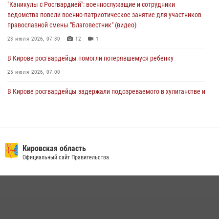
"Каникулы с Росгвардией": военнослужащие и сотрудники
ведомства повели военно-патриотическое занятие для участников
православной смены "Благовестник" (видео)
23 июля 2026, 07:30
12
1
В Кирове росгвардейцы помогли потерявшемуся ребенку
25 июля 2026, 07:00
В Кирове росгвардейцы задержали подозреваемого в хулиганстве и
находящегося в розыске
24 июля 2026, 09:01
Офицер Росгвардии рассказала об условиях приема на службу во
вневедомственную охрану и поступления в ведомственные вузы
Кировская область
Официальный сайт Правительства
22 июля 2026, 14:51
1
2
В Слободском росгвардейцы задержали подозреваемых в
хулиганстве
20 июля 2026, 08:16