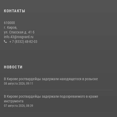
В Кирове и Кирово-Чепецке росгвардейцы задержали
подозреваемых в хулиганстве
КОНТАКТЫ
19 июля 2026, 07:00
610000
Кировские росгвардейцы задержали неоднократно судимую
г. Киров,
гражданку, подозреваемую в краже
ул. Спасская д. 41 б
info.43@rosgvard.ru
21 июля 2026, 08:20
+ 7 (8332) 48-82-03
НОВОСТИ
В Кирове росгвардейцы задержали находящегося в розыске
08 августа 2026, 09:11
В Кирове росгвардейцы задержали подозреваемого в краже
инструмента
07 августа 2026, 08:39