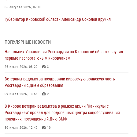
06 августа 2026, 07:00
Губернатор Кировской области Александр Соколов вручил
почетные знаки и грамоты росгвардейцам (видео)
05 августа 2026, 11:00
7
1
ПОПУЛЯРНЫЕ НОВОСТИ
В Кирове росгвардейцы задержали подозреваемую в сбыте
Начальник Управления Росгвардии по Кировской области вручил
поддельной купюры
первые паспорта юным кировчанам
04 августа 2026, 09:30
26 июля 2026, 08:22
3
В Кирове росгвардейцы задержали подозреваемого в грабеже
Ветераны ведомства поздравили кировскую воинскую часть
03 августа 2026, 09:01
Росгвардии с Днем образования
В Кирове росгвардейцы и ветераны ведомства приняли участие в
09 июля 2026, 13:58
2
митинге в честь Дня воздушно-десантных войск
В Кирове ветеран ведомства в рамках акции "Каникулы с
03 августа 2026, 08:45
8
Росгвардией" провел для подопечных центра соцобслуживания
праздник, посвященный Дню ВМФ
В Кирове росгвардейцы задержали подозреваемого в краже из
магазина
30 июля 2026, 12:49
10
02 августа 2026, 07:00