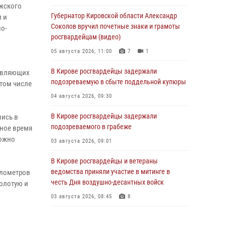
лжского
Губернатор Кировской области Александр
 и
Соколов вручил почетные знаки и грамоты
но-
росгвардейцам (видео)
05 августа 2026, 11:00
7
1
В Кирове росгвардейцы задержали
тавляющих
подозреваемую в сбыте поддельной купюры
 том числе
04 августа 2026, 09:30
В Кирове росгвардейцы задержали
лись в
подозреваемого в грабеже
нное время
можно
03 августа 2026, 09:01
В Кирове росгвардейцы и ветераны
ведомства приняли участие в митинге в
илометров
честь Дня воздушно-десантных войск
золотую и
03 августа 2026, 08:45
8
В Кирове росгвардейцы задержали