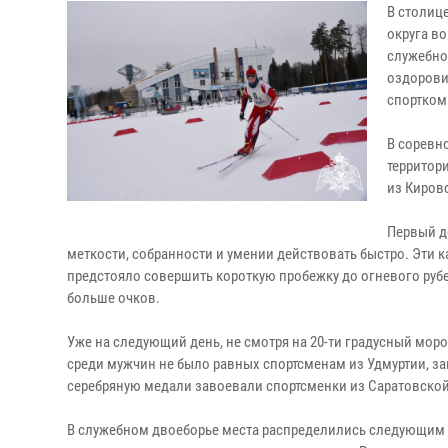
В столиц
округа в
служебно
оздорови
спортком
В соревн
территор
из Киров
Первый д
меткости, собранности и умении действовать быстро. Эти к
предстояло совершить короткую пробежку до огневого руб
больше очков.
Уже на следующий день, не смотря на 20-ти градусный мор
среди мужчин не было равных спортсменам из Удмуртии, з
серебряную медали завоевали спортсменки из Саратовской 
В служебном двоеборье места распределились следующим о