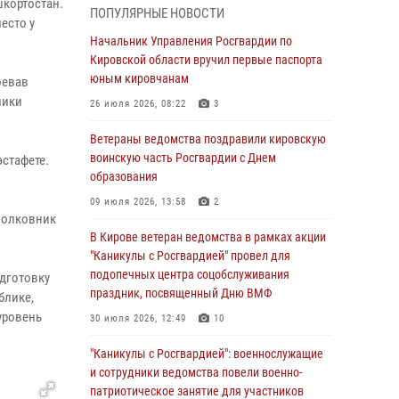
подозреваемого в краже из магазина
шкортостан.
ПОПУЛЯРНЫЕ НОВОСТИ
есто у
02 августа 2026, 07:00
Начальник Управления Росгвардии по
Кировской области вручил первые паспорта
1 августа – День дежурной службы войск
юным кировчанам
оевав
национальной гвардии Российской
Федерации
лики
26 июля 2026, 08:22
3
01 августа 2026, 09:39
Ветераны ведомства поздравили кировскую
воинскую часть Росгвардии с Днем
стафете.
В Росгвардии вспоминают российских
образования
воинов, погибших в Первой мировой войне
1914-1918 годов
09 июля 2026, 13:58
2
 полковник
01 августа 2026, 09:38
В Кирове ветеран ведомства в рамках акции
"Каникулы с Росгвардией" провел для
В Кирове офицер Росгвардии стал
подопечных центра соцобслуживания
одготовку
победителем открытого шахматного турнира
праздник, посвященный Дню ВМФ
блике,
01 августа 2026, 07:08
1
уровень
30 июля 2026, 12:49
10
Директор Росгвардии Герой России генерал
"Каникулы с Росгвардией": военнослужащие
армии Виктор Золотов поздравил
и сотрудники ведомства повели военно-
специалистов подразделений тыла с
патриотическое занятие для участников
профессиональным праздником