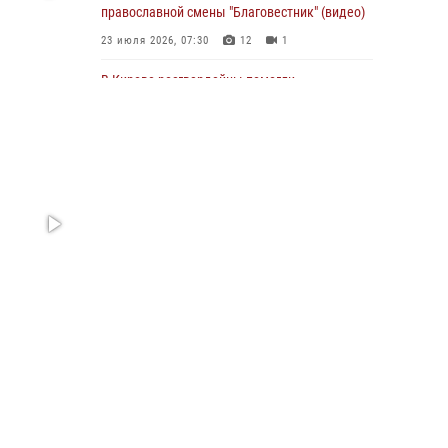
православной смены "Благовестник" (видео)
01 августа 2026, 07:05
23 июля 2026, 07:30
12
1
В Кирове росгвардейцы помогли
потерявшемуся ребенку
25 июля 2026, 07:00
В Кирове росгвардейцы задержали
подозреваемого в хулиганстве и
находящегося в розыске
24 июля 2026, 09:01
Офицер Росгвардии рассказала об условиях
приема на службу во вневедомственную
охрану и поступления в ведомственные вузы
22 июля 2026, 14:51
1
2
В Кирово-Чепецке росгвардейцы задержали
подозреваемую в краже коньяка
07 июля 2026, 07:53