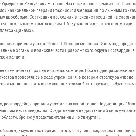
е Удмуртской Республики – городе Ижевске прошел чемпионат Приво
ойск национальной гвардии Российской Федерации по лыжным гонкам
му двоеборью. Состязания проходили в течение трех дней на спортив
тельном лыжном комплексе им. Г.А. Кулаковой и в стрелковом тире
плекса «Динамо».
ованиях приняли участие более 100 спортсменов из 15 команд, предс
иальные органы и воинские части Приволжского округа Росгвардии, в
ской области.
ень чемпионата прошел в стрелковом тире. Росгвардейцы соревнова
ачества проверялись в ходе упражнения, в котором стрелку за отведе
ежа и метко поразить все мишени из служебного оружия, набрав как 
оз, росгвардейцы приняли участие в лыжной гонке. На дистанции 15 к
анявшим весть пьедестал. Среди женщин на дистанции 5 километров 
области, бронза у представительницы из Удмуртии.
бразом, у мужчин на первую и вторую ступень пьедестала поднялись