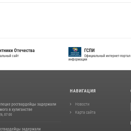
тники Отечества
ГСПИ
альный сайт
Официальный интернет-портал
информации
И
НАВИГАЦИЯ
епецке росгвардейцы задержали
Новости
мого в хулиганстве
Карта сайта
26, 07:00
осгвардейцы задержали