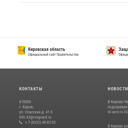
Кировская область
Защи
Официальный сайт Правительства
Офици
КОНТАКТЫ
НОВОСТ
610000
В Кирово-Ч
г. Киров,
подозревае
ул. Спасская д. 41 б
06 августа 20
info.43@rosgvard.ru
+ 7 (8332) 48-82-03
В Кирове р