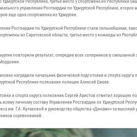
 Удмуртской Республике, третье место у спортсмена из Республики Ба
иального управления Росгвардии по Удмуртской Республике, второе м
еров еще одна спортсменка из Удмуртии.
ления Росгвардии по Удмуртской Республике стали сильнейшими, зав
портсмены из Саратовской области, третье место у команды из Респуб
уртии повторили результат, опередив всех соперников в смешанной э
 Мордовия.
ановке наградили начальник физической подготовки и спорта округа
муртской Республике полковник полиции Алексей Ежеев.
товки и спорта округа полковник Сергей Аристов отметил хорошую п
ь всему личному составу Управления Росгвардии по Удмуртской Респу
са им. Г.А. Кулаковой и руководству общества «Динамо» за высокий 
тников соревнований.