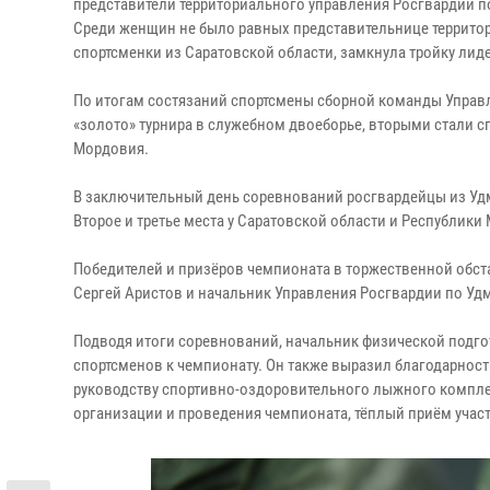
представители территориального управления Росгвардии по
Среди женщин не было равных представительнице территор
спортсменки из Саратовской области, замкнула тройку лид
По итогам состязаний спортсмены сборной команды Управ
«золото» турнира в служебном двоеборье, вторыми стали с
Мордовия.
В заключительный день соревнований росгвардейцы из Удм
Второе и третье места у Саратовской области и Республики
Победителей и призёров чемпионата в торжественной обст
Сергей Аристов и начальник Управления Росгвардии по Уд
Подводя итоги соревнований, начальник физической подго
спортсменов к чемпионату. Он также выразил благодарност
руководству спортивно-оздоровительного лыжного комплек
организации и проведения чемпионата, тёплый приём учас