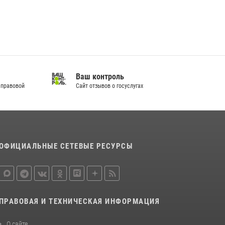
В Слободском росгвардейцы задержали
подозреваемых в хулиганстве
20 июля 2026, 08:16
В Кирове и Кирово-Чепецке росгвардейцы
задержали подозреваемых в хулиганстве
Ваш контроль
19 июля 2026, 07:00
 правовой
Сайт отзывов о госуслугах
ОФИЦИАЛЬНЫЕ СЕТЕВЫЕ РЕСУРСЫ
ПРАВОВАЯ И ТЕХНИЧЕСКАЯ ИНФОРМАЦИЯ
О сайте