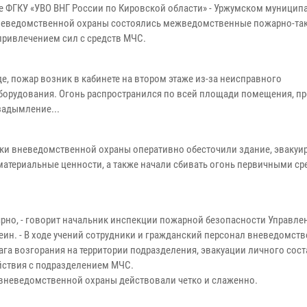
е ФГКУ «УВО ВНГ России по Кировской области» - Уржумском муници
неведомственной охраны состоялись межведомственные пожарно-та
 привлечением сил с средств МЧС.
е, пожар возник в кабинете на втором этаже из-за неисправного
борудования. Огонь распространился по всей площади помещения, п
задымление...
ки вневедомственной охраны оперативно обесточили здание, эвакуи
материальные ценности, а также начали сбивать огонь первичными с
ярно, - говорит начальник инспекции пожарной безопасности Управле
еин. - В ходе учений сотрудники и гражданский персонал вневедомст
га возгорания на территории подразделения, эвакуации личного сост
йствия с подразделением МЧС.
 вневедомственной охраны действовали четко и слаженно.