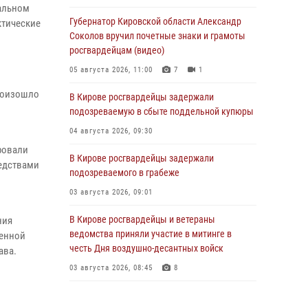
пальном
Губернатор Кировской области Александр
ктические
Соколов вручил почетные знаки и грамоты
росгвардейцам (видео)
05 августа 2026, 11:00
7
1
роизошло
В Кирове росгвардейцы задержали
подозреваемую в сбыте поддельной купюры
04 августа 2026, 09:30
ровали
В Кирове росгвардейцы задержали
редствами
подозреваемого в грабеже
03 августа 2026, 09:01
В Кирове росгвардейцы и ветераны
ния
ведомства приняли участие в митинге в
венной
честь Дня воздушно-десантных войск
ава.
03 августа 2026, 08:45
8
В Кирове росгвардейцы задержали