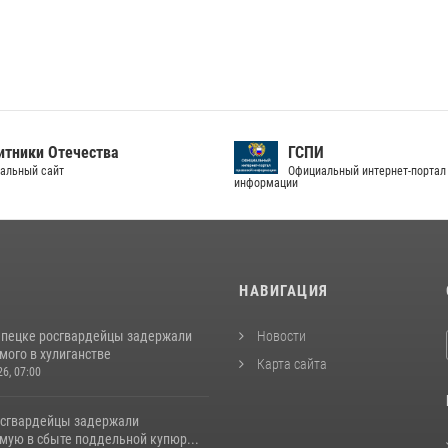
тники Отечества
ГСПИ
альный сайт
Официальный интернет-портал
информации
И
НАВИГАЦИЯ
епецке росгвардейцы задержали
Новости
мого в хулиганстве
Карта сайта
26, 07:00
осгвардейцы задержали
мую в сбыте поддельной купюр...