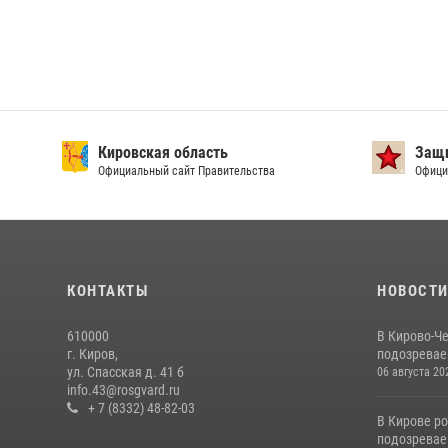
Кировская область
Защи
Официальный сайт Правительства
Офици
КОНТАКТЫ
НОВОСТ
610000
В Кирово-Ч
г. Киров,
подозревае
ул. Спасская д. 41 б
06 августа 20
info.43@rosgvard.ru
+ 7 (8332) 48-82-03
В Кирове р
подозревае