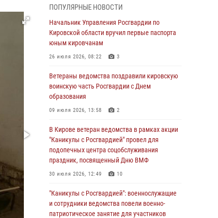
подозреваемого в краже из магазина
ПОПУЛЯРНЫЕ НОВОСТИ
02 августа 2026, 07:00
Начальник Управления Росгвардии по
Кировской области вручил первые паспорта
1 августа – День дежурной службы войск
юным кировчанам
национальной гвардии Российской
Федерации
26 июля 2026, 08:22
3
01 августа 2026, 09:39
Ветераны ведомства поздравили кировскую
воинскую часть Росгвардии с Днем
В Росгвардии вспоминают российских
образования
воинов, погибших в Первой мировой войне
1914-1918 годов
09 июля 2026, 13:58
2
01 августа 2026, 09:38
В Кирове ветеран ведомства в рамках акции
"Каникулы с Росгвардией" провел для
В Кирове офицер Росгвардии стал
подопечных центра соцобслуживания
победителем открытого шахматного турнира
праздник, посвященный Дню ВМФ
01 августа 2026, 07:08
1
30 июля 2026, 12:49
10
Директор Росгвардии Герой России генерал
"Каникулы с Росгвардией": военнослужащие
армии Виктор Золотов поздравил
и сотрудники ведомства повели военно-
специалистов подразделений тыла с
патриотическое занятие для участников
профессиональным праздником