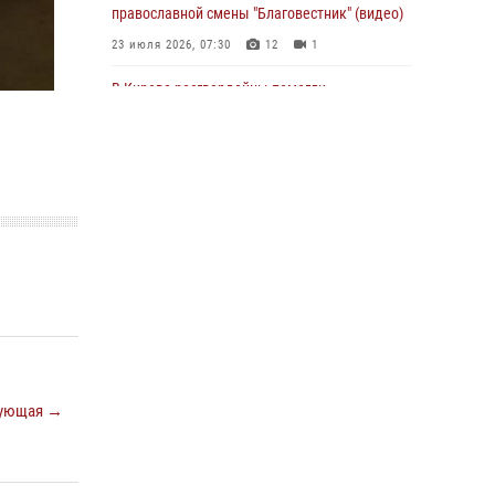
православной смены "Благовестник" (видео)
01 августа 2026, 07:05
23 июля 2026, 07:30
12
1
В Кирове росгвардейцы помогли
потерявшемуся ребенку
25 июля 2026, 07:00
В Кирове росгвардейцы задержали
подозреваемого в хулиганстве и
находящегося в розыске
24 июля 2026, 09:01
Офицер Росгвардии рассказала об условиях
приема на службу во вневедомственную
охрану и поступления в ведомственные вузы
22 июля 2026, 14:51
1
2
ующая →
В Кирово-Чепецке росгвардейцы задержали
подозреваемую в краже коньяка
07 июля 2026, 07:53