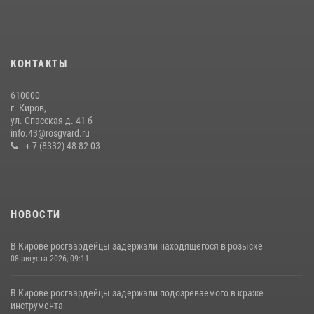
20 июля 2026, 08:16
Кировские росгвардейцы задержали неоднократно судимую
гражданку, подозреваемую в краже
КОНТАКТЫ
21 июля 2026, 08:20
610000
В Кирове и Кирово-Чепецке росгвардейцы задержали
г. Киров,
подозреваемых в хулиганстве
ул. Спасская д. 41 б
info.43@rosgvard.ru
19 июля 2026, 07:00
+ 7 (8332) 48-82-03
НОВОСТИ
В Кирове росгвардейцы задержали находящегося в розыске
08 августа 2026, 09:11
В Кирове росгвардейцы задержали подозреваемого в краже
инструмента