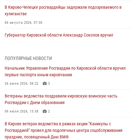
В Кирово-Чепецке росгвардейцы задержали подозреваемого в
хулиганстве
06 августа 2026, 07:00
Губернатор Кировской области Александр Соколов вручил
почетные знаки и грамоты росгвардейцам (видео)
05 августа 2026, 11:00
7
1
ПОПУЛЯРНЫЕ НОВОСТИ
В Кирове росгвардейцы задержали подозреваемую в сбыте
Начальник Управления Росгвардии по Кировской области вручил
поддельной купюры
первые паспорта юным кировчанам
04 августа 2026, 09:30
26 июля 2026, 08:22
3
В Кирове росгвардейцы задержали подозреваемого в грабеже
Ветераны ведомства поздравили кировскую воинскую часть
03 августа 2026, 09:01
Росгвардии с Днем образования
В Кирове росгвардейцы и ветераны ведомства приняли участие в
09 июля 2026, 13:58
2
митинге в честь Дня воздушно-десантных войск
В Кирове ветеран ведомства в рамках акции "Каникулы с
03 августа 2026, 08:45
8
Росгвардией" провел для подопечных центра соцобслуживания
праздник, посвященный Дню ВМФ
В Кирове росгвардейцы задержали подозреваемого в краже из