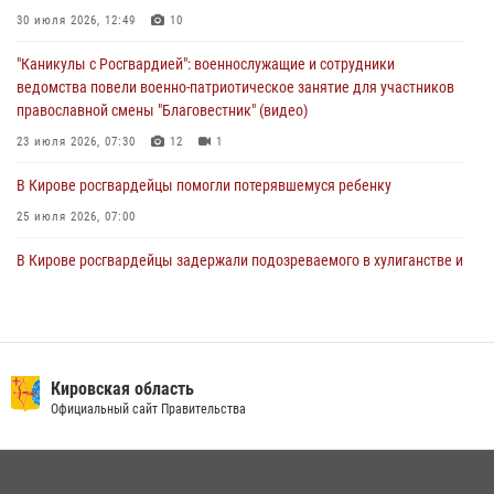
магазина
30 июля 2026, 12:49
10
02 августа 2026, 07:00
"Каникулы с Росгвардией": военнослужащие и сотрудники
ведомства повели военно-патриотическое занятие для участников
православной смены "Благовестник" (видео)
23 июля 2026, 07:30
12
1
В Кирове росгвардейцы помогли потерявшемуся ребенку
25 июля 2026, 07:00
В Кирове росгвардейцы задержали подозреваемого в хулиганстве и
находящегося в розыске
24 июля 2026, 09:01
Офицер Росгвардии рассказала об условиях приема на службу во
вневедомственную охрану и поступления в ведомственные вузы
Кировская область
Официальный сайт Правительства
22 июля 2026, 14:51
1
2
В Слободском росгвардейцы задержали подозреваемых в
хулиганстве