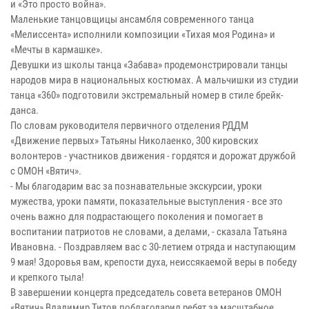
и «Это просто война».
Маленькие танцовщицы ансамбля современного танца
«Мелиссента» исполнили композиции «Тихая моя Родина» и
«Мечты в кармашке».
Девушки из школы танца «Забава» продемонстрировали танцы
народов мира в национальных костюмах. А мальчишки из студии
танца «360» подготовили экстремальный номер в стиле брейк-
данса.
По словам руководителя первичного отделения РДДМ
«Движение первых» Татьяны Николаенко, 300 кировских
волонтеров - участников движения - гордятся и дорожат дружбой
с ОМОН «Вятич».
- Мы благодарим вас за познавательные экскурсии, уроки
мужества, уроки памяти, показательные выступления - все это
очень важно для подрастающего поколения и помогает в
воспитании патриотов не словами, а делами, - сказала Татьяна
Ивановна. - Поздравляем вас с 30-летием отряда и наступающим
9 мая! Здоровья вам, крепости духа, неиссякаемой веры в победу
и крепкого тыла!
В завершении концерта председатель совета ветеранов ОМОН
«Вятич» Владимир Титов поблагодарил ребят за масштабное