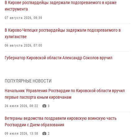
В Кирове росгвардейцы задержали подозреваемого в краже
инструмента
07 августа 2026, 08:39
В Кирово-Чепецке росгвардейцы задержали подозреваемого в
хулиганстве
06 августа 2026, 07:00
Губернатор Кировской области Александр Соколов вручил
почетные знаки и грамоты росгвардейцам (видео)
05 августа 2026, 11:00
7
1
ПОПУЛЯРНЫЕ НОВОСТИ
В Кирове росгвардейцы задержали подозреваемую в сбыте
Начальник Управления Росгвардии по Кировской области вручил
поддельной купюры
первые паспорта юным кировчанам
04 августа 2026, 09:30
26 июля 2026, 08:22
3
В Кирове росгвардейцы задержали подозреваемого в грабеже
Ветераны ведомства поздравили кировскую воинскую часть
03 августа 2026, 09:01
Росгвардии с Днем образования
В Кирове росгвардейцы и ветераны ведомства приняли участие в
09 июля 2026, 13:58
2