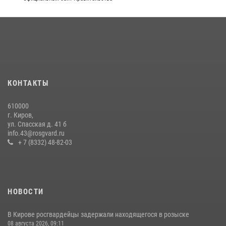
22 июля 2026, 14:51
1
2
В Слободском росгвардейцы задержали подозреваемых в
хулиганстве
20 июля 2026, 08:16
Кировские росгвардейцы задержали неоднократно судимую
гражданку, подозреваемую в краже
КОНТАКТЫ
21 июля 2026, 08:20
610000
В Кирове и Кирово-Чепецке росгвардейцы задержали
г. Киров,
подозреваемых в хулиганстве
ул. Спасская д. 41 б
info.43@rosgvard.ru
19 июля 2026, 07:00
+ 7 (8332) 48-82-03
НОВОСТИ
В Кирове росгвардейцы задержали находящегося в розыске
08 августа 2026, 09:11