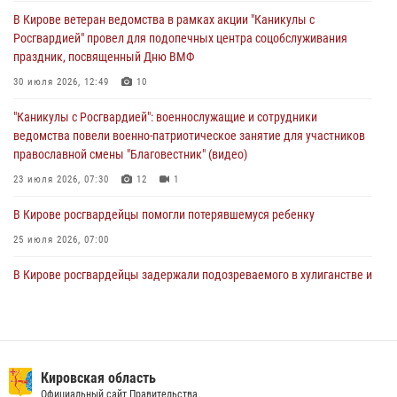
митинге в честь Дня воздушно-десантных войск
В Кирове ветеран ведомства в рамках акции "Каникулы с
03 августа 2026, 08:45
8
Росгвардией" провел для подопечных центра соцобслуживания
праздник, посвященный Дню ВМФ
В Кирове росгвардейцы задержали подозреваемого в краже из
магазина
30 июля 2026, 12:49
10
02 августа 2026, 07:00
"Каникулы с Росгвардией": военнослужащие и сотрудники
ведомства повели военно-патриотическое занятие для участников
православной смены "Благовестник" (видео)
23 июля 2026, 07:30
12
1
В Кирове росгвардейцы помогли потерявшемуся ребенку
25 июля 2026, 07:00
В Кирове росгвардейцы задержали подозреваемого в хулиганстве и
находящегося в розыске
24 июля 2026, 09:01
Офицер Росгвардии рассказала об условиях приема на службу во
вневедомственную охрану и поступления в ведомственные вузы
Кировская область
Официальный сайт Правительства