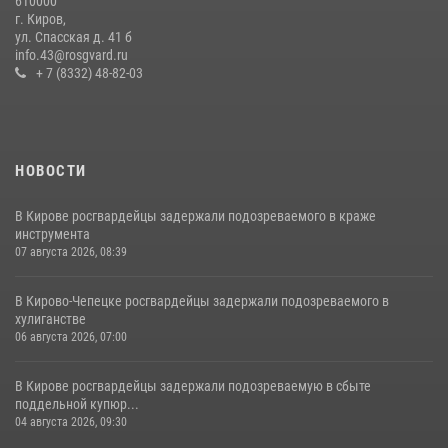
610000
г. Киров,
Кировские росгвардейцы задержали неоднократно судимую
ул. Спасская д. 41 б
гражданку, подозреваемую в краже
info.43@rosgvard.ru
+ 7 (8332) 48-82-03
21 июля 2026, 08:20
НОВОСТИ
В Кирове росгвардейцы задержали подозреваемого в краже
инструмента
07 августа 2026, 08:39
В Кирово-Чепецке росгвардейцы задержали подозреваемого в
хулиганстве
06 августа 2026, 07:00
В Кирове росгвардейцы задержали подозреваемую в сбыте
поддельной купюр...
04 августа 2026, 09:30