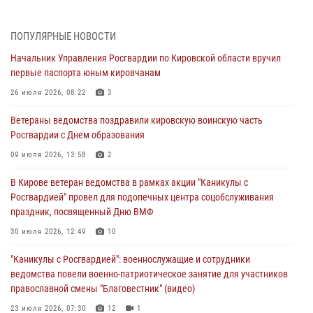
поддельной купюры
04 августа 2026, 09:30
ПОПУЛЯРНЫЕ НОВОСТИ
Начальник Управления Росгвардии по Кировской области вручил
В Кирове росгвардейцы задержали подозреваемого в грабеже
первые паспорта юным кировчанам
03 августа 2026, 09:01
26 июля 2026, 08:22
3
В Кирове росгвардейцы и ветераны ведомства приняли участие в
Ветераны ведомства поздравили кировскую воинскую часть
митинге в честь Дня воздушно-десантных войск
Росгвардии с Днем образования
03 августа 2026, 08:45
8
09 июля 2026, 13:58
2
В Кирове росгвардейцы задержали подозреваемого в краже из
В Кирове ветеран ведомства в рамках акции "Каникулы с
магазина
Росгвардией" провел для подопечных центра соцобслуживания
02 августа 2026, 07:00
праздник, посвященный Дню ВМФ
1 августа – День дежурной службы войск национальной гвардии
30 июля 2026, 12:49
10
Российской Федерации
"Каникулы с Росгвардией": военнослужащие и сотрудники
01 августа 2026, 09:39
ведомства повели военно-патриотическое занятие для участников
православной смены "Благовестник" (видео)
23 июля 2026, 07:30
12
1