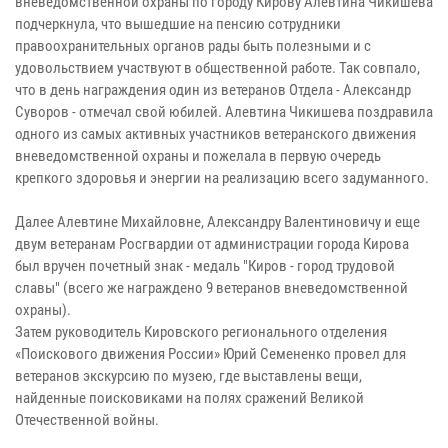
вневедомственной охраны по городу Кирову Алевтина Чикишева
подчеркнула, что вышедшие на пенсию сотрудники
правоохранительных органов рады быть полезными и с
удовольствием участвуют в общественной работе. Так совпало,
что в день награждения один из ветеранов Отдела - Александр
Суворов - отмечал свой юбилей. Алевтина Чикишева поздравила
одного из самых активных участников ветеранского движения
вневедомственной охраны и пожелала в первую очередь
крепкого здоровья и энергии на реализацию всего задуманного.
Далее Алевтине Михайловне, Александру Валентиновичу и еще
двум ветеранам Росгвардии от администрации города Кирова
был вручен почетный знак - медаль "Киров - город трудовой
славы" (всего же награждено 9 ветеранов вневедомственной
охраны).
Затем руководитель Кировского регионального отделения
«Поискового движения России» Юрий Семененко провел для
ветеранов экскурсию по музею, где выставлены вещи,
найденные поисковиками на полях сражений Великой
Отечественной войны.