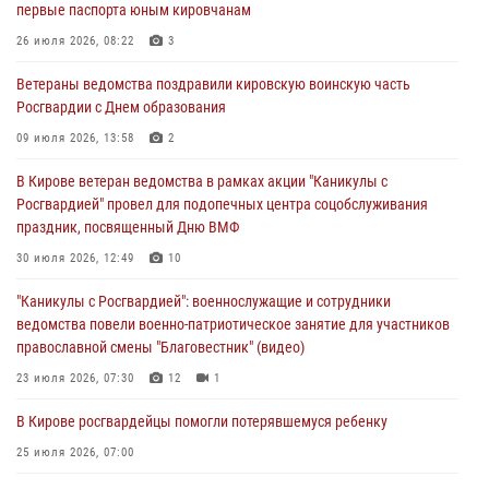
первые паспорта юным кировчанам
03 августа 2026, 09:01
26 июля 2026, 08:22
3
В Кирове росгвардейцы и ветераны ведомства приняли участие в
Ветераны ведомства поздравили кировскую воинскую часть
митинге в честь Дня воздушно-десантных войск
Росгвардии с Днем образования
03 августа 2026, 08:45
8
09 июля 2026, 13:58
2
В Кирове росгвардейцы задержали подозреваемого в краже из
В Кирове ветеран ведомства в рамках акции "Каникулы с
магазина
Росгвардией" провел для подопечных центра соцобслуживания
02 августа 2026, 07:00
праздник, посвященный Дню ВМФ
1 августа – День дежурной службы войск национальной гвардии
30 июля 2026, 12:49
10
Российской Федерации
"Каникулы с Росгвардией": военнослужащие и сотрудники
01 августа 2026, 09:39
ведомства повели военно-патриотическое занятие для участников
православной смены "Благовестник" (видео)
23 июля 2026, 07:30
12
1
В Кирове росгвардейцы помогли потерявшемуся ребенку
25 июля 2026, 07:00