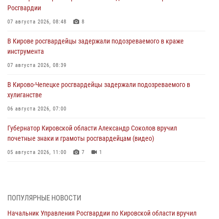
Росгвардии
07 августа 2026, 08:48
8
В Кирове росгвардейцы задержали подозреваемого в краже
инструмента
07 августа 2026, 08:39
В Кирово-Чепецке росгвардейцы задержали подозреваемого в
хулиганстве
06 августа 2026, 07:00
Губернатор Кировской области Александр Соколов вручил
почетные знаки и грамоты росгвардейцам (видео)
05 августа 2026, 11:00
7
1
В Кирове росгвардейцы задержали подозреваемую в сбыте
поддельной купюры
04 августа 2026, 09:30
ПОПУЛЯРНЫЕ НОВОСТИ
Начальник Управления Росгвардии по Кировской области вручил
В Кирове росгвардейцы задержали подозреваемого в грабеже