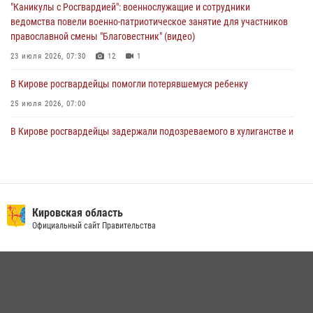
02 августа 2026, 07:00
"Каникулы с Росгвардией": военнослужащие и сотрудники
ведомства повели военно-патриотическое занятие для участников
православной смены "Благовестник" (видео)
23 июля 2026, 07:30
12
1
В Кирове росгвардейцы помогли потерявшемуся ребенку
25 июля 2026, 07:00
В Кирове росгвардейцы задержали подозреваемого в хулиганстве и
находящегося в розыске
24 июля 2026, 09:01
Офицер Росгвардии рассказала об условиях приема на службу во
вневедомственную охрану и поступления в ведомственные вузы
Кировская область
Официальный сайт Правительства
22 июля 2026, 14:51
1
2
В Слободском росгвардейцы задержали подозреваемых в
хулиганстве
20 июля 2026, 08:16