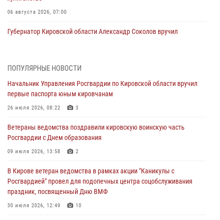
06 августа 2026, 07:00
Губернатор Кировской области Александр Соколов вручил
почетные знаки и грамоты росгвардейцам (видео)
05 августа 2026, 11:00
7
1
ПОПУЛЯРНЫЕ НОВОСТИ
В Кирове росгвардейцы задержали подозреваемую в сбыте
Начальник Управления Росгвардии по Кировской области вручил
поддельной купюры
первые паспорта юным кировчанам
04 августа 2026, 09:30
26 июля 2026, 08:22
3
В Кирове росгвардейцы задержали подозреваемого в грабеже
Ветераны ведомства поздравили кировскую воинскую часть
03 августа 2026, 09:01
Росгвардии с Днем образования
В Кирове росгвардейцы и ветераны ведомства приняли участие в
09 июля 2026, 13:58
2
митинге в честь Дня воздушно-десантных войск
В Кирове ветеран ведомства в рамках акции "Каникулы с
03 августа 2026, 08:45
8
Росгвардией" провел для подопечных центра соцобслуживания
праздник, посвященный Дню ВМФ
В Кирове росгвардейцы задержали подозреваемого в краже из
магазина
30 июля 2026, 12:49
10