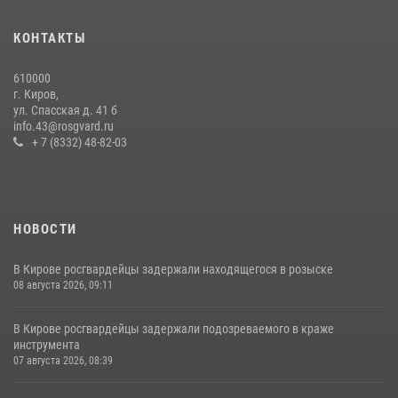
Кировские росгвардейцы задержали неоднократно судимую
гражданку, подозреваемую в краже
КОНТАКТЫ
21 июля 2026, 08:20
610000
В Кирове и Кирово-Чепецке росгвардейцы задержали
г. Киров,
подозреваемых в хулиганстве
ул. Спасская д. 41 б
info.43@rosgvard.ru
19 июля 2026, 07:00
+ 7 (8332) 48-82-03
НОВОСТИ
В Кирове росгвардейцы задержали находящегося в розыске
08 августа 2026, 09:11
В Кирове росгвардейцы задержали подозреваемого в краже
инструмента
07 августа 2026, 08:39