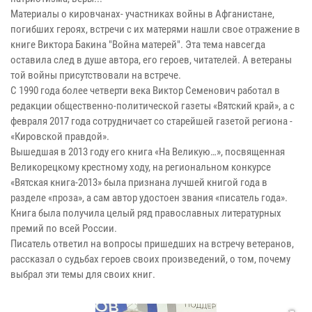
Материалы о кировчанах- участниках войны в Афганистане,
погибших героях, встречи с их матерями нашли свое отражение в
книге Виктора Бакина "Война матерей". Эта тема навсегда
оставила след в душе автора, его героев, читателей. А ветераны
той войны присутствовали на встрече.
С 1990 года более четверти века Виктор Семенович работал в
редакции общественно-политической газеты «Вятский край», а с
февраля 2017 года сотрудничает со старейшей газетой региона -
«Кировской правдой».
Вышедшая в 2013 году его книга «На Великую…», посвященная
Великорецкому крестному ходу, на региональном конкурсе
«Вятская книга-2013» была признана лучшей книгой года в
разделе «проза», а сам автор удостоен звания «писатель года».
Книга была получила целый ряд православных литературных
премий по всей России.
Писатель ответил на вопросы пришедших на встречу ветеранов,
рассказал о судьбах героев своих произведений, о том, почему
выбрал эти темы для своих книг.