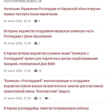
ПОПУЛЯРНЫЕ НОВОСТИ
В Кирове росгвардейцы задержали подозреваемую в сбыте
Начальник Управления Росгвардии по Кировской области вручил
поддельной купюры
первые паспорта юным кировчанам
04 августа 2026, 09:30
26 июля 2026, 08:22
3
В Кирове росгвардейцы задержали подозреваемого в грабеже
Ветераны ведомства поздравили кировскую воинскую часть
03 августа 2026, 09:01
Росгвардии с Днем образования
В Кирове росгвардейцы и ветераны ведомства приняли участие в
09 июля 2026, 13:58
2
митинге в честь Дня воздушно-десантных войск
В Кирове ветеран ведомства в рамках акции "Каникулы с
03 августа 2026, 08:45
8
Росгвардией" провел для подопечных центра соцобслуживания
праздник, посвященный Дню ВМФ
В Кирове росгвардейцы задержали подозреваемого в краже из
магазина
30 июля 2026, 12:49
10
02 августа 2026, 07:00
"Каникулы с Росгвардией": военнослужащие и сотрудники
ведомства повели военно-патриотическое занятие для участников
православной смены "Благовестник" (видео)
23 июля 2026, 07:30
12
1
В Кирове росгвардейцы помогли потерявшемуся ребенку