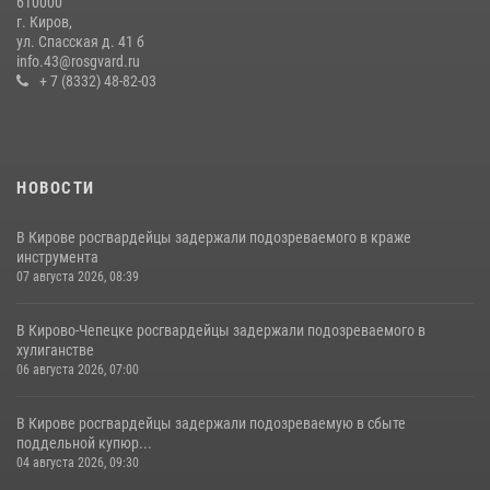
610000
г. Киров,
Кировские росгвардейцы задержали неоднократно судимую
ул. Спасская д. 41 б
гражданку, подозреваемую в краже
info.43@rosgvard.ru
+ 7 (8332) 48-82-03
21 июля 2026, 08:20
НОВОСТИ
В Кирове росгвардейцы задержали подозреваемого в краже
инструмента
07 августа 2026, 08:39
В Кирово-Чепецке росгвардейцы задержали подозреваемого в
хулиганстве
06 августа 2026, 07:00
В Кирове росгвардейцы задержали подозреваемую в сбыте
поддельной купюр...
04 августа 2026, 09:30