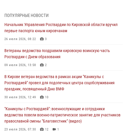
поддельной купюры
04 августа 2026, 09:30
ПОПУЛЯРНЫЕ НОВОСТИ
Начальник Управления Росгвардии по Кировской области вручил
В Кирове росгвардейцы задержали подозреваемого в грабеже
первые паспорта юным кировчанам
03 августа 2026, 09:01
26 июля 2026, 08:22
3
В Кирове росгвардейцы и ветераны ведомства приняли участие в
Ветераны ведомства поздравили кировскую воинскую часть
митинге в честь Дня воздушно-десантных войск
Росгвардии с Днем образования
03 августа 2026, 08:45
8
09 июля 2026, 13:58
2
В Кирове росгвардейцы задержали подозреваемого в краже из
В Кирове ветеран ведомства в рамках акции "Каникулы с
магазина
Росгвардией" провел для подопечных центра соцобслуживания
02 августа 2026, 07:00
праздник, посвященный Дню ВМФ
1 августа – День дежурной службы войск национальной гвардии
30 июля 2026, 12:49
10
Российской Федерации
"Каникулы с Росгвардией": военнослужащие и сотрудники
01 августа 2026, 09:39
ведомства повели военно-патриотическое занятие для участников
православной смены "Благовестник" (видео)
23 июля 2026, 07:30
12
1