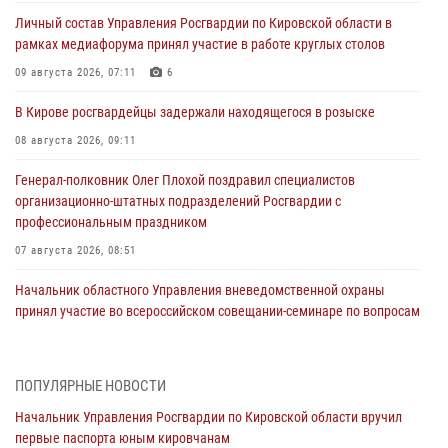
Личный состав Управления Росгвардии по Кировской области в
рамках медиафорума принял участие в работе круглых столов
09 августа 2026, 07:11
6
В Кирове росгвардейцы задержали находящегося в розыске
08 августа 2026, 09:11
Генерал-полковник Олег Плохой поздравил специалистов
организационно-штатных подразделений Росгвардии с
профессиональным праздником
07 августа 2026, 08:51
Начальник областного Управления вневедомственной охраны
принял участие во всероссийском совещании-семинаре по вопросам
развития этого подразделения Росгвардии (видео)
07 августа 2026, 08:48
8
1
ПОПУЛЯРНЫЕ НОВОСТИ
В Кирове росгвардейцы задержали подозреваемого в краже
Начальник Управления Росгвардии по Кировской области вручил
инструмента
первые паспорта юным кировчанам