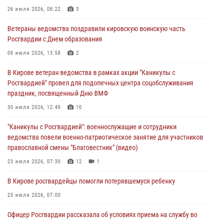
07 августа 2026, 08:39
26 июля 2026, 08:22
3
В Кирово-Чепецке росгвардейцы задержали подозреваемого в
Ветераны ведомства поздравили кировскую воинскую часть
хулиганстве
Росгвардии с Днем образования
06 августа 2026, 07:00
09 июля 2026, 13:58
2
Губернатор Кировской области Александр Соколов вручил
В Кирове ветеран ведомства в рамках акции "Каникулы с
почетные знаки и грамоты росгвардейцам (видео)
Росгвардией" провел для подопечных центра соцобслуживания
05 августа 2026, 11:00
7
1
праздник, посвященный Дню ВМФ
В Кирове росгвардейцы задержали подозреваемую в сбыте
30 июля 2026, 12:49
10
поддельной купюры
"Каникулы с Росгвардией": военнослужащие и сотрудники
04 августа 2026, 09:30
ведомства повели военно-патриотическое занятие для участников
православной смены "Благовестник" (видео)
23 июля 2026, 07:30
12
1
В Кирове росгвардейцы помогли потерявшемуся ребенку
25 июля 2026, 07:00
Офицер Росгвардии рассказала об условиях приема на службу во