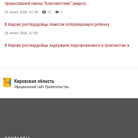
православной смены "Благовестник" (видео)
23 июля 2026, 07:30
12
1
В Кирове росгвардейцы помогли потерявшемуся ребенку
25 июля 2026, 07:00
В Кирове росгвардейцы задержали подозреваемого в хулиганстве и
находящегося в розыске
24 июля 2026, 09:01
Офицер Росгвардии рассказала об условиях приема на службу во
вневедомственную охрану и поступления в ведомственные вузы
Кировская область
Официальный сайт Правительства
22 июля 2026, 14:51
1
2
В Слободском росгвардейцы задержали подозреваемых в
хулиганстве
20 июля 2026, 08:16
В День семьи, любви и верности в Омутнинском отделе
вневедомственной охраны Росгвардии поздравили будущих