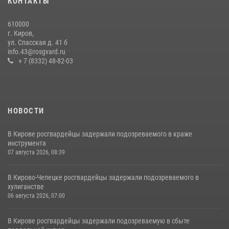
КОНТАКТЫ
молодоженов
08 июля 2026, 06:46
1
610000
г. Киров,
Кировские росгвардейцы задержали неоднократно судимую
ул. Спасская д. 41 б
гражданку, подозреваемую в краже
info.43@rosgvard.ru
+ 7 (8332) 48-82-03
21 июля 2026, 08:20
НОВОСТИ
В Кирове росгвардейцы задержали подозреваемого в краже
инструмента
07 августа 2026, 08:39
В Кирово-Чепецке росгвардейцы задержали подозреваемого в
хулиганстве
06 августа 2026, 07:00
В Кирове росгвардейцы задержали подозреваемую в сбыте