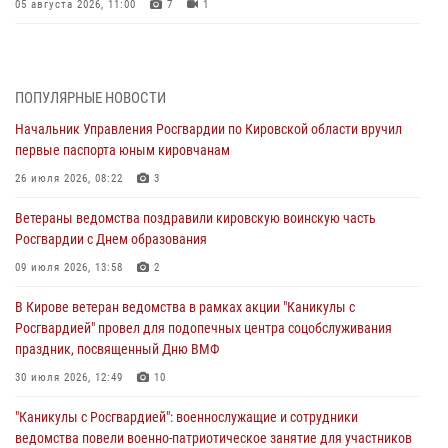
05 августа 2026, 11:00
7
1
В Кирове росгвардейцы задержали подозреваемую в сбыте
поддельной купюры
04 августа 2026, 09:30
ПОПУЛЯРНЫЕ НОВОСТИ
Начальник Управления Росгвардии по Кировской области вручил
В Кирове росгвардейцы задержали подозреваемого в грабеже
первые паспорта юным кировчанам
03 августа 2026, 09:01
26 июля 2026, 08:22
3
В Кирове росгвардейцы и ветераны ведомства приняли участие в
Ветераны ведомства поздравили кировскую воинскую часть
митинге в честь Дня воздушно-десантных войск
Росгвардии с Днем образования
03 августа 2026, 08:45
8
09 июля 2026, 13:58
2
В Кирове росгвардейцы задержали подозреваемого в краже из
В Кирове ветеран ведомства в рамках акции "Каникулы с
магазина
Росгвардией" провел для подопечных центра соцобслуживания
02 августа 2026, 07:00
праздник, посвященный Дню ВМФ
1 августа – День дежурной службы войск национальной гвардии
30 июля 2026, 12:49
10
Российской Федерации
"Каникулы с Росгвардией": военнослужащие и сотрудники
01 августа 2026, 09:39
ведомства повели военно-патриотическое занятие для участников