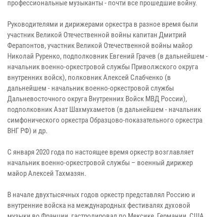
профессиональные музыканты - почти все прошедшие войну.
Руководителями и дирижерами оркестра в разное время были
участник Великой Отечественной войны капитан Дмитрий
Ферапонтов, участник Великой Отечественной войны майор
Николай Руренко, подполковник Евгений Грачев (в дальнейшем -
начальник военно-оркестровой службы Приволжского округа
внутренних войск), полковник Алексей Слабченко (в
дальнейшем - начальник военно-оркестровой службы
Дальневосточного округа Внутренних Войск МВД России),
подполковник Азат Шахмухаметов (в дальнейшем - начальник
симфонического оркестра Образцово-показательного оркестра
ВНГ РФ) и др.
С января 2020 года по настоящее время оркестр возглавляет
начальник военно-оркестровой службы – военный дирижер
майор Алексей Тахмазян.
В начале двухтысячных годов оркестр представлял Россию и
внутренние войска на международных фестивалях духовой
музыки во Франции, гастролировал по Мексике, Германии, США.