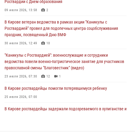
Росгвардии с Днем образования
В Кирове росгвардейцы и ветераны ведомства приняли участие в
09 июля 2026, 13:58
2
митинге в честь Дня воздушно-десантных войск
В Кирове ветеран ведомства в рамках акции "Каникулы с
03 августа 2026, 08:45
8
Росгвардией" провел для подопечных центра соцобслуживания
праздник, посвященный Дню ВМФ
В Кирове росгвардейцы задержали подозреваемого в краже из
магазина
30 июля 2026, 12:49
10
02 августа 2026, 07:00
"Каникулы с Росгвардией": военнослужащие и сотрудники
ведомства повели военно-патриотическое занятие для участников
православной смены "Благовестник" (видео)
23 июля 2026, 07:30
12
1
В Кирове росгвардейцы помогли потерявшемуся ребенку
25 июля 2026, 07:00
В Кирове росгвардейцы задержали подозреваемого в хулиганстве и
находящегося в розыске
24 июля 2026, 09:01