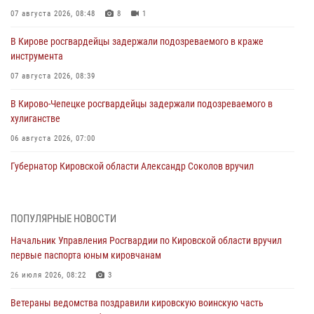
07 августа 2026, 08:48
8
1
В Кирове росгвардейцы задержали подозреваемого в краже
инструмента
07 августа 2026, 08:39
В Кирово-Чепецке росгвардейцы задержали подозреваемого в
хулиганстве
06 августа 2026, 07:00
Губернатор Кировской области Александр Соколов вручил
почетные знаки и грамоты росгвардейцам (видео)
05 августа 2026, 11:00
7
1
ПОПУЛЯРНЫЕ НОВОСТИ
В Кирове росгвардейцы задержали подозреваемую в сбыте
Начальник Управления Росгвардии по Кировской области вручил
поддельной купюры
первые паспорта юным кировчанам
04 августа 2026, 09:30
26 июля 2026, 08:22
3
В Кирове росгвардейцы задержали подозреваемого в грабеже
Ветераны ведомства поздравили кировскую воинскую часть
03 августа 2026, 09:01