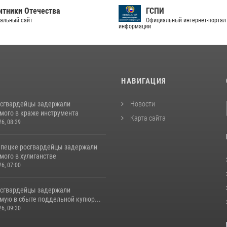
ГСПИ
В
Официальный интернет-портал правовой
Са
информации
И
НАВИГАЦИЯ
осгвардейцы задержали
Новости
мого в краже инструмента
Карта сайта
26, 08:39
епецке росгвардейцы задержали
мого в хулиганстве
26, 07:00
осгвардейцы задержали
мую в сбыте поддельной купюр...
26, 09:30