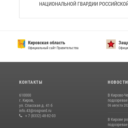
НАЦИОНАЛЬНОЙ ГВАРДИИ РОССИЙСКОЙ
Кировская область
Защи
Официальный сайт Правительства
Офици
КОНТАКТЫ
НОВОСТ
610000
В Кирово-Ч
г. Киров,
подозревае
ул. Спасская д. 41 б
06 августа 20
info.43@rosgvard.ru
+ 7 (8332) 48-82-03
В Кирове р
подозревае