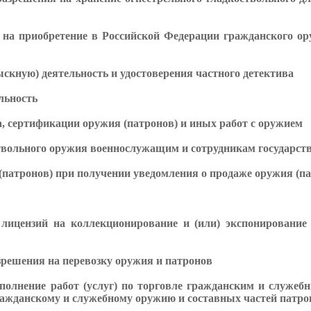
на приобретение в Российской Федерации гражданского ор
скную) деятельность и удостоверения частного детектива
льность
, сертификации оружия (патронов) и иных работ с оружием
твольного оружия военнослужащим и сотрудникам государст
патронов) при получении уведомления о продаже оружия (па
ицензий на коллекционирование и (или) экспонирование 
зрешения на перевозку оружия и патронов
олнение работ (услуг) по торговле гражданским и служеб
гражданскому и служебному оружию и составных частей патро