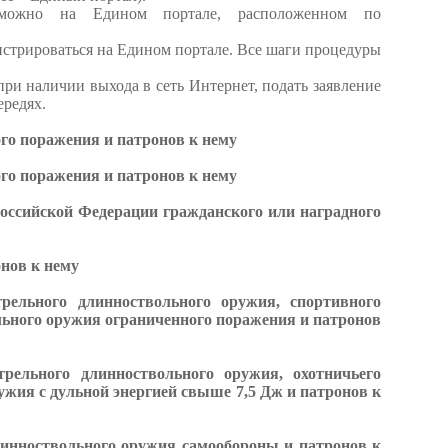
и можно на Едином портале, расположенном по
истрироваться на Едином портале. Все шаги процедуры
при наличии выхода в сеть Интернет, подать заявление
ередях.
го поражения и патронов к нему
го поражения и патронов к нему
оссийской Федерации гражданского или наградного
нов к нему
рельного длинноствольного оружия, спортивного
льного оружия ограниченного поражения и патронов
рельного длинноствольного оружия, охотничьего
ужия с дульной энергией свыше 7,5 Дж и патронов к
линноствольного оружия самообороны и патронов к