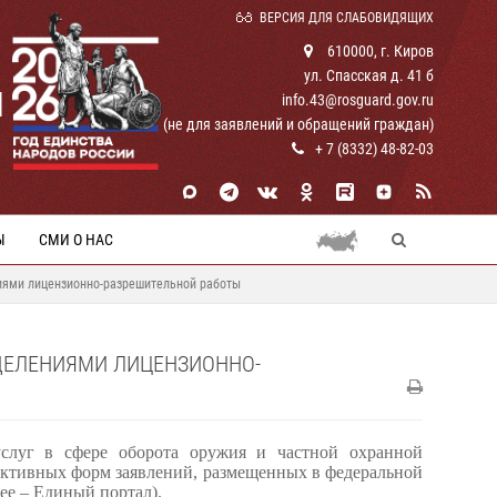
ВЕРСИЯ ДЛЯ СЛАБОВИДЯЩИХ
610000, г. Киров
ул. Спасская д. 41 б
И
info.43@rosguard.gov.ru
(не для заявлений и обращений граждан)
+ 7 (8332) 48-82-03
Ы
СМИ О НАС
ниями лицензионно-разрешительной работы
ДЕЛЕНИЯМИ ЛИЦЕНЗИОННО-
услуг в сфере оборота оружия и частной охранной
рактивных форм заявлений, размещенных в федеральной
ее – Единый портал).