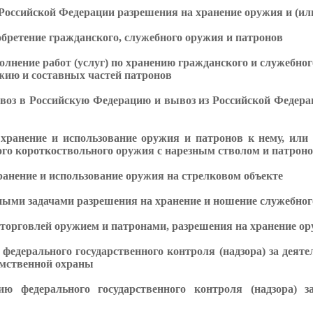
оссийской Федерации разрешения на хранение оружия и (ил
бретение гражданского, служебного оружия и патронов
лнение работ (услуг) по хранению гражданского и служебног
жию и составных частей патронов
оз в Российскую Федерацию и вывоз из Российской Федерац
хранение и использование оружия и патронов к нему, или
ого короткоствольного оружия с нарезным стволом и патроно
анение и использование оружия на стрелковом объекте
ыми задачами разрешения на хранение и ношение служебног
орговлей оружием и патронами, разрешения на хранение ор
федерального государственного контроля (надзора) за деят
омственной охраны
ю федерального государственного контроля (надзора) за