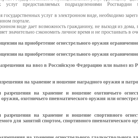
ых услуг предоставляемых подразделениями Росгварди
 государственных услуг в электронном виде, необходимо зарег
ином портале.
ронном виде дает возможность гражданину, не выходя из дома, 
яет значительно сэкономить личное время и не простаивать в оч
цензии на приобретение огнестрельного оружия ограниченно
цензии на приобретение огнестрельного оружия ограниченно
азрешения на ввоз в Российскую Федерацию или вывоз из Р
зрешения на хранение и ношение наградного оружия и патро
 разрешения на хранение и ношение охотничьего огнест
о оружия, охотничьего пневматического оружия или огнестре
 разрешения на хранение и ношение спортивного огнест
емого для занятий спортом, спортивного пневматического ор
азрешения на хранение огнестрельного гладкоствольного д