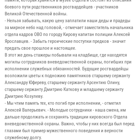
памяти, которая хранится в музее Отдела и состоит из описания
боевого пути родственников росгвардейцев - участников
Великой Отечественной войны.
- Нельзя забывать, какую цену заплатили наши деды и прадеды
за мирное небо над головой, - отмечает заместитель начальника
отдела кадров ОВО по городу Кирову капитан полиции Алексей
Ярославцев. - Забыть героические поступки предков - значит
предать свое прошлое и настоящее.
В этот же день стажеры побывали на кладбище, где находятся
могилы сотрудников вневедомственной охраны, погибших при
исполнении служебных обязанностей. Будущие росгвардейцы
возложили цветы к подножию памятников старшему сержанту
Александру Юфереву, старшему сержанту Арсентию Олину,
старшему сержанту Дмитрию Каткову и младшему сержанту
Дмитрию Козулеву.
- Мы чтим память тех, кто погиб при исполнении, - отметил
Алексей Валерьевич. - Молодые сотрудники - наша смена, им
дальше продолжать и сохранять традиции кировского Отдела
вневедомственной охраны. Важно, чтобы у них всегда был перед
глазами был пример мужественного поведения и верности
служебному долгу.