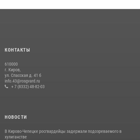
КОНТАКТЫ
610000
г. Киров,
ул. Спасская д. 41 б
info.43@rosgvard.ru
+ 7 (8332) 48-82-03
НОВОСТИ
В Кирово-Чепецке росгвардейцы задержали подозреваемого в
хулиганстве