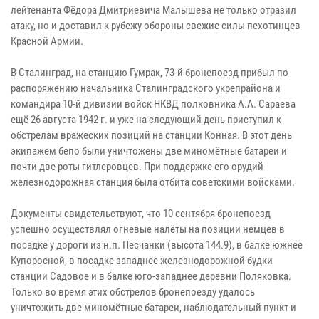
лейтенанта Фёдора Дмитриевича Малышева не только отразил
атаку, но и доставил к рубежу обороны свежие силы пехотинцев
Красной Армии.
В Сталинград, на станцию Гумрак, 73-й бронепоезд прибыл по
распоряжению начальника Сталинградского укрепрайона и
командира 10-й дивизии войск НКВД полковника А.А. Сараева
ещё 26 августа 1942 г. и уже на следующий день приступил к
обстрелам вражеских позиций на станции Конная. В этот день
экипажем бепо были уничтожены две миномётные батареи и
почти две роты гитлеровцев. При поддержке его орудий
железнодорожная станция была отбита советскими войсками.
Документы свидетельствуют, что 10 сентября бронепоезд
успешно осуществлял огневые налёты на позиции немцев в
посадке у дороги из н.п. Песчанки (высота 144.9), в балке южнее
Купоросной, в посадке западнее железнодорожной будки
станции Садовое и в балке юго-западнее деревни Поляковка.
Только во время этих обстрелов бронепоезду удалось
уничтожить две миномётные батареи, наблюдательный пункт и