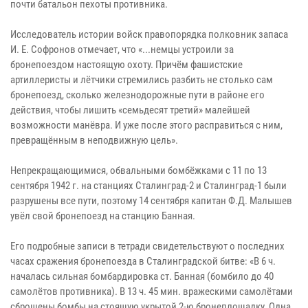
почти батальон пехоты противника.
Исследователь истории войск правопорядка полковник запаса
И. Е. Софронов отмечает, что «...немцы устроили за
бронепоездом настоящую охоту. Причём фашистские
артиллеристы и лётчики стремились разбить не столько сам
бронепоезд, сколько железнодорожные пути в районе его
действия, чтобы лишить «семьдесят третий» малейшей
возможности манёвра. И уже после этого расправиться с ним,
превращённым в неподвижную цель».
Непрекращающимися, обвальными бомбёжками с 11 по 13
сентября 1942 г. на станциях Сталинград-2 и Сталинград-1 были
разрушены все пути, поэтому 14 сентября капитан Ф.Д. Малышев
увёл свой бронепоезд на станцию Банная.
Его подробные записи в тетради свидетельствуют о последних
часах сражения бронепоезда в Сталинградской битве: «В 6 ч.
началась сильная бомбардировка ст. Банная (бомбило до 40
самолётов противника). В 13 ч. 45 мин. вражескими самолётами
сброшены бомбы на стоящую укрытой 2-ю бронеплощадку. Одна