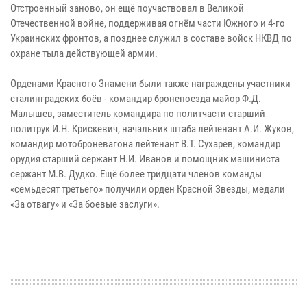
Отстроенный заново, он ещё поучаствовал в Великой
Отечественной войне, поддерживая огнём части Южного и 4-го
Украинских фронтов, а позднее служил в составе войск НКВД по
охране тыла действующей армии.
Орденами Красного Знамени были также награждены участники
сталинградских боёв - командир бронепоезда майор Ф.Д.
Малышев, заместитель командира по политчасти старший
политрук И.Н. Крискевич, начальник штаба лейтенант А.И. Жуков,
командир мотоброневагона лейтенант В.Т. Сухарев, командир
орудия старший сержант Н.И. Иванов и помощник машиниста
сержант М.В. Дудко. Ещё более тридцати членов команды
«семьдесят третьего» получили орден Красной Звезды, медали
«За отвагу» и «За боевые заслуги».