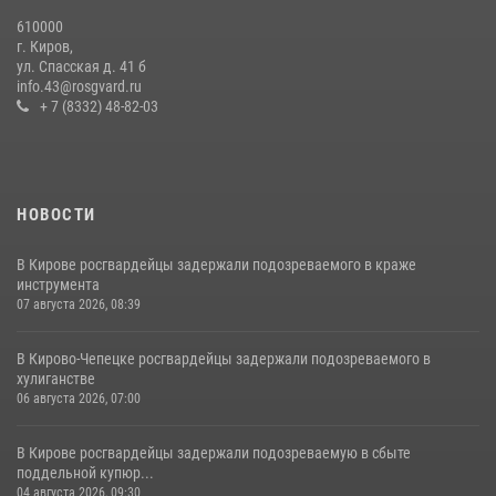
610000
В День семьи, любви и верности в Омутнинском отделе
г. Киров,
вневедомственной охраны Росгвардии поздравили будущих
ул. Спасская д. 41 б
молодоженов
info.43@rosgvard.ru
+ 7 (8332) 48-82-03
08 июля 2026, 06:46
1
НОВОСТИ
В Кирове росгвардейцы задержали подозреваемого в краже
инструмента
07 августа 2026, 08:39
В Кирово-Чепецке росгвардейцы задержали подозреваемого в
хулиганстве
06 августа 2026, 07:00
В Кирове росгвардейцы задержали подозреваемую в сбыте
поддельной купюр...
04 августа 2026, 09:30