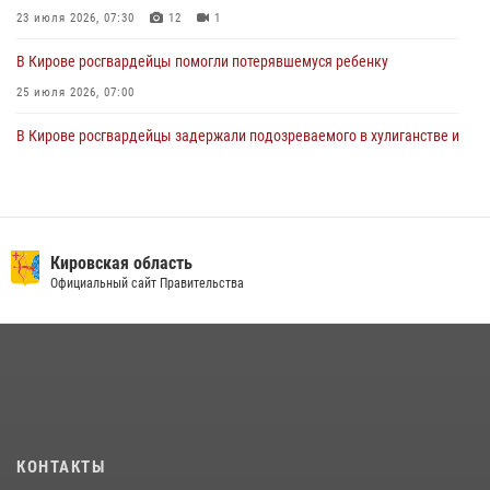
23 июля 2026, 07:30
12
1
В Кирове росгвардейцы помогли потерявшемуся ребенку
25 июля 2026, 07:00
В Кирове росгвардейцы задержали подозреваемого в хулиганстве и
находящегося в розыске
24 июля 2026, 09:01
Офицер Росгвардии рассказала об условиях приема на службу во
вневедомственную охрану и поступления в ведомственные вузы
Кировская область
Официальный сайт Правительства
22 июля 2026, 14:51
1
2
В Слободском росгвардейцы задержали подозреваемых в
хулиганстве
20 июля 2026, 08:16
В Кирове и Кирово-Чепецке росгвардейцы задержали
подозреваемых в хулиганстве
КОНТАКТЫ
19 июля 2026, 07:00