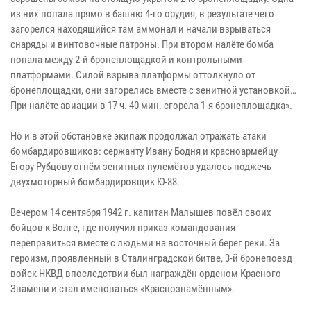
из них попала прямо в башню 4-го орудия, в результате чего
загорелся находящийся там аммонал и начали взрываться
снаряды и винтовочные патроны. При втором налёте бомба
попала между 2-й бронеплощадкой и контрольными
платформами. Силой взрыва платформы оттолкнуло от
бронеплощадки, они загорелись вместе с зенитной установкой…
При налёте авиации в 17 ч. 40 мин. сгорела 1-я бронеплощадка».
Но и в этой обстановке экипаж продолжал отражать атаки
бомбардировщиков: сержанту Ивану Бодня и красноармейцу
Егору Рубцову огнём зенитных пулемётов удалось поджечь
двухмоторный бомбардировщик Ю-88.
Вечером 14 сентября 1942 г. капитан Малышев повёл своих
бойцов к Волге, где получил приказ командования
переправиться вместе с людьми на восточный берег реки. За
героизм, проявленный в Сталинградской битве, 3-й бронепоезд
войск НКВД впоследствии был награждён орденом Красного
Знамени и стал именоваться «Краснознамённым».