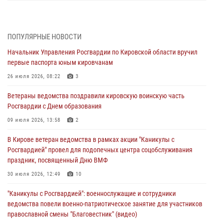
В Кирове росгвардейцы задержали подозреваемую в сбыте
поддельной купюры
04 августа 2026, 09:30
ПОПУЛЯРНЫЕ НОВОСТИ
Начальник Управления Росгвардии по Кировской области вручил
В Кирове росгвардейцы задержали подозреваемого в грабеже
первые паспорта юным кировчанам
03 августа 2026, 09:01
26 июля 2026, 08:22
3
В Кирове росгвардейцы и ветераны ведомства приняли участие в
Ветераны ведомства поздравили кировскую воинскую часть
митинге в честь Дня воздушно-десантных войск
Росгвардии с Днем образования
03 августа 2026, 08:45
8
09 июля 2026, 13:58
2
В Кирове росгвардейцы задержали подозреваемого в краже из
В Кирове ветеран ведомства в рамках акции "Каникулы с
магазина
Росгвардией" провел для подопечных центра соцобслуживания
02 августа 2026, 07:00
праздник, посвященный Дню ВМФ
1 августа – День дежурной службы войск национальной гвардии
30 июля 2026, 12:49
10
Российской Федерации
"Каникулы с Росгвардией": военнослужащие и сотрудники
01 августа 2026, 09:39
ведомства повели военно-патриотическое занятие для участников
православной смены "Благовестник" (видео)