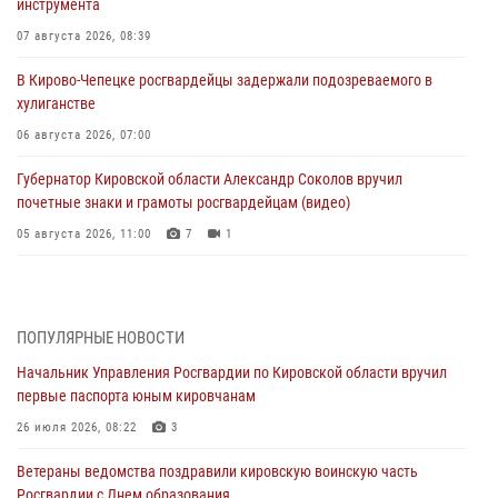
инструмента
07 августа 2026, 08:39
В Кирово-Чепецке росгвардейцы задержали подозреваемого в
хулиганстве
06 августа 2026, 07:00
Губернатор Кировской области Александр Соколов вручил
почетные знаки и грамоты росгвардейцам (видео)
05 августа 2026, 11:00
7
1
В Кирове росгвардейцы задержали подозреваемую в сбыте
поддельной купюры
04 августа 2026, 09:30
ПОПУЛЯРНЫЕ НОВОСТИ
Начальник Управления Росгвардии по Кировской области вручил
В Кирове росгвардейцы задержали подозреваемого в грабеже
первые паспорта юным кировчанам
03 августа 2026, 09:01
26 июля 2026, 08:22
3
В Кирове росгвардейцы и ветераны ведомства приняли участие в
Ветераны ведомства поздравили кировскую воинскую часть
митинге в честь Дня воздушно-десантных войск
Росгвардии с Днем образования