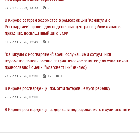
03 августа 2026, 08:45
8
09 июля 2026, 13:58
2
В Кирове росгвардейцы задержали подозреваемого в краже из
В Кирове ветеран ведомства в рамках акции "Каникулы с
магазина
Росгвардией" провел для подопечных центра соцобслуживания
02 августа 2026, 07:00
праздник, посвященный Дню ВМФ
1 августа – День дежурной службы войск национальной гвардии
30 июля 2026, 12:49
10
Российской Федерации
"Каникулы с Росгвардией": военнослужащие и сотрудники
01 августа 2026, 09:39
ведомства повели военно-патриотическое занятие для участников
православной смены "Благовестник" (видео)
23 июля 2026, 07:30
12
1
В Кирове росгвардейцы помогли потерявшемуся ребенку
25 июля 2026, 07:00
В Кирове росгвардейцы задержали подозреваемого в хулиганстве и
находящегося в розыске
24 июля 2026, 09:01
Офицер Росгвардии рассказала об условиях приема на службу во