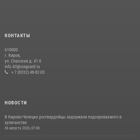
краже коньяка
07 июля 2026, 07:53
В Слободском росгвардейцы задержали подозреваемых в
хулиганстве
КОНТАКТЫ
20 июля 2026, 08:16
610000
В Кирове и Кирово-Чепецке росгвардейцы задержали
г. Киров,
подозреваемых в хулиганстве
ул. Спасская д. 41 б
info.43@rosgvard.ru
19 июля 2026, 07:00
+ 7 (8332) 48-82-03
НОВОСТИ
В Кирово-Чепецке росгвардейцы задержали подозреваемого в
хулиганстве
06 августа 2026, 07:00