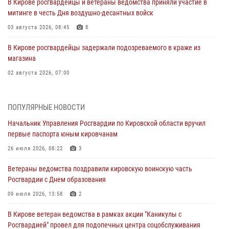
В Кирове росгвардейцы и ветераны ведомства приняли участие в
митинге в честь Дня воздушно-десантных войск
03 августа 2026, 08:45
8
В Кирове росгвардейцы задержали подозреваемого в краже из
магазина
02 августа 2026, 07:00
1 августа – День дежурной службы войск национальной гвардии
Российской Федерации
ПОПУЛЯРНЫЕ НОВОСТИ
01 августа 2026, 09:39
Начальник Управления Росгвардии по Кировской области вручил
первые паспорта юным кировчанам
В Росгвардии вспоминают российских воинов, погибших в Первой
мировой войне 1914-1918 годов
26 июля 2026, 08:22
3
01 августа 2026, 09:38
Ветераны ведомства поздравили кировскую воинскую часть
Росгвардии с Днем образования
В Кирове офицер Росгвардии стал победителем открытого
шахматного турнира
09 июля 2026, 13:58
2
01 августа 2026, 07:08
1
В Кирове ветеран ведомства в рамках акции "Каникулы с
Росгвардией" провел для подопечных центра соцобслуживания