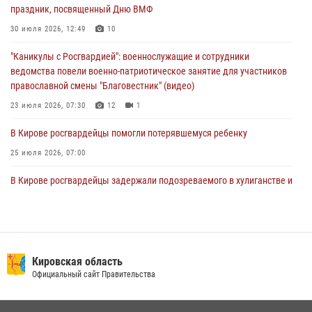
Директор Росгвардии Герой России генерал армии Виктор Золотов
праздник, посвященный Дню ВМФ
поздравил специалистов подразделений тыла с профессиональным
праздником
30 июля 2026, 12:49
10
01 августа 2026, 07:05
"Каникулы с Росгвардией": военнослужащие и сотрудники
ведомства повели военно-патриотическое занятие для участников
православной смены "Благовестник" (видео)
23 июля 2026, 07:30
12
1
В Кирове росгвардейцы помогли потерявшемуся ребенку
25 июля 2026, 07:00
В Кирове росгвардейцы задержали подозреваемого в хулиганстве и
находящегося в розыске
24 июля 2026, 09:01
Офицер Росгвардии рассказала об условиях приема на службу во
вневедомственную охрану и поступления в ведомственные вузы
Кировская область
Официальный сайт Правительства
22 июля 2026, 14:51
1
2
В Кирово-Чепецке росгвардейцы задержали подозреваемую в