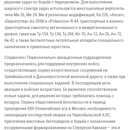
решении задач по борьбе с терроризмом. Для выполнения
широкого спектра задач используются многоцелевые вертолеты
типа Ми-26, Ми-24, Ми-8 различных модификаций, Ка-226, «Ансат»,
«Еврокоптер» Аs-355N и «Робинсон» R-44, транспортные и военно-
транспортные самолеты регионального и межрегионального
уровня, такие как Ту-154, Ту-134, Ту-204, Ил-76, Ан-12, Ан-26, Ан-72,
Як-42, а также беспилотные летательные аппараты специального
назначения и привязные аэростаты.
Справочно/ Первоначально авиационные подразделения
предназначались для поддержки внутренних войск,
осуществляющих охрану искусственных сооружений на
Забайкальской и Дальневосточной железной дороге, а также при
выполнении специальных заданий. В последующем роль
авиации в войсках возрастала. Ее развитию способствовали
новые задачи, для решения которых требовалась помощь с
воздуха. Охрана общественной безопасности в период
проведения XXII Олимпийских игр в Москве, необходимость
ликвидации последствий аварии на Чернобыльской АЭС,
пресечение массовых беспорядков и борьба с незаконными
вооруженными формированиями на Северном Кавказе – эти и