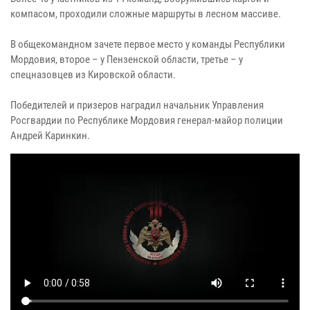
компасом, проходили сложные маршруты в лесном массиве.
В общекомандном зачете первое место у команды Республики
Мордовия, второе – у Пензенской области, третье – у
спецназовцев из Кировской области.
Победителей и призеров наградил начальник Управления
Росгвардии по Республике Мордовия генерал-майор полиции
Андрей Каринкин.