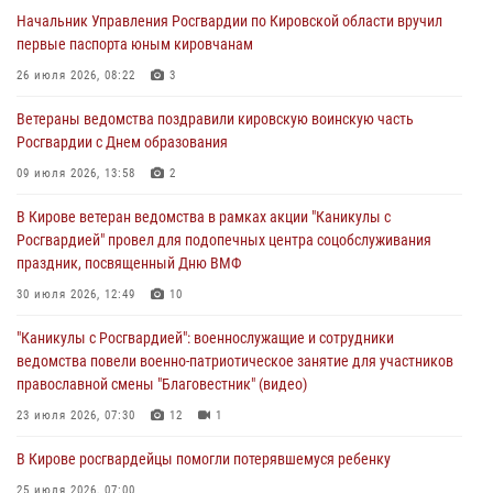
Начальник Управления Росгвардии по Кировской области вручил
В Кирове росгвардейцы задержали подозреваемого в грабеже
первые паспорта юным кировчанам
03 августа 2026, 09:01
26 июля 2026, 08:22
3
В Кирове росгвардейцы и ветераны ведомства приняли участие в
Ветераны ведомства поздравили кировскую воинскую часть
митинге в честь Дня воздушно-десантных войск
Росгвардии с Днем образования
03 августа 2026, 08:45
8
09 июля 2026, 13:58
2
В Кирове росгвардейцы задержали подозреваемого в краже из
В Кирове ветеран ведомства в рамках акции "Каникулы с
магазина
Росгвардией" провел для подопечных центра соцобслуживания
02 августа 2026, 07:00
праздник, посвященный Дню ВМФ
1 августа – День дежурной службы войск национальной гвардии
30 июля 2026, 12:49
10
Российской Федерации
"Каникулы с Росгвардией": военнослужащие и сотрудники
01 августа 2026, 09:39
ведомства повели военно-патриотическое занятие для участников
православной смены "Благовестник" (видео)
23 июля 2026, 07:30
12
1
В Кирове росгвардейцы помогли потерявшемуся ребенку
25 июля 2026, 07:00