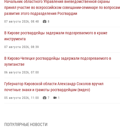
Начальник областного Управления вневедомственной охраны
принял участие во всероссийском совещании-семинаре по вопросам
развития этого подразделения Росгвардии
07 августа 2026, 08:48
8
В Кирове росгвардейцы задержали подозреваемого в краже
инструмента
07 августа 2026, 08:39
В Кирово-Чепецке росгвардейцы задержали подозреваемого в
хулиганстве
06 августа 2026, 07:00
Губернатор Кировской области Александр Соколов вручил
почетные знаки и грамоты росгвардейцам (видео)
05 августа 2026, 11:00
7
1
В Кирове росгвардейцы задержали подозреваемую в сбыте
поддельной купюры
04 августа 2026, 09:30
ПОПУЛЯРНЫЕ НОВОСТИ