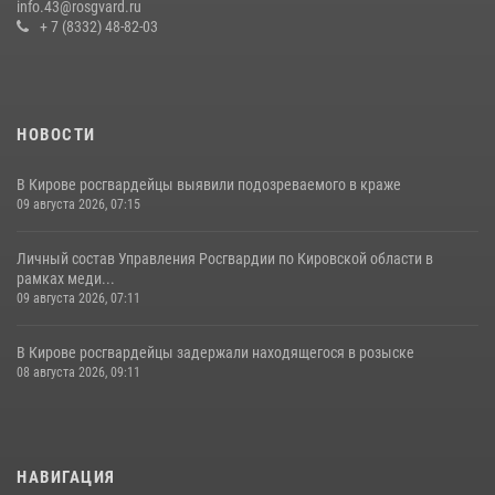
info.43@rosgvard.ru
21 июля 2026, 08:20
+ 7 (8332) 48-82-03
НОВОСТИ
В Кирове росгвардейцы выявили подозреваемого в краже
09 августа 2026, 07:15
Личный состав Управления Росгвардии по Кировской области в
рамках меди...
09 августа 2026, 07:11
В Кирове росгвардейцы задержали находящегося в розыске
08 августа 2026, 09:11
НАВИГАЦИЯ