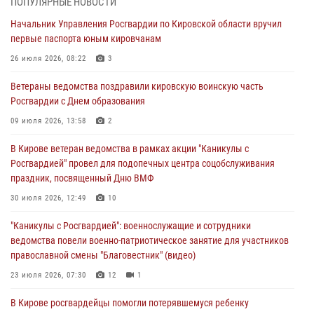
ПОПУЛЯРНЫЕ НОВОСТИ
В Кирове росгвардейцы задержали подозреваемого в краже
Начальник Управления Росгвардии по Кировской области вручил
инструмента
первые паспорта юным кировчанам
07 августа 2026, 08:39
26 июля 2026, 08:22
3
В Кирово-Чепецке росгвардейцы задержали подозреваемого в
Ветераны ведомства поздравили кировскую воинскую часть
хулиганстве
Росгвардии с Днем образования
06 августа 2026, 07:00
09 июля 2026, 13:58
2
Губернатор Кировской области Александр Соколов вручил
В Кирове ветеран ведомства в рамках акции "Каникулы с
почетные знаки и грамоты росгвардейцам (видео)
Росгвардией" провел для подопечных центра соцобслуживания
05 августа 2026, 11:00
7
1
праздник, посвященный Дню ВМФ
В Кирове росгвардейцы задержали подозреваемую в сбыте
30 июля 2026, 12:49
10
поддельной купюры
"Каникулы с Росгвардией": военнослужащие и сотрудники
04 августа 2026, 09:30
ведомства повели военно-патриотическое занятие для участников
православной смены "Благовестник" (видео)
23 июля 2026, 07:30
12
1
В Кирове росгвардейцы помогли потерявшемуся ребенку