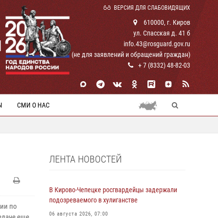
ВЕРСИЯ ДЛЯ СЛАБОВИДЯЩИХ
610000, г. Киров
ул. Спасская д. 41 б
И
info.43@rosguard.gov.ru
(не для заявлений и обращений граждан)
+ 7 (8332) 48-82-03
Ы
СМИ О НАС
ЛЕНТА НОВОСТЕЙ
В Кирово-Чепецке росгвардейцы задержали
подозреваемого в хулиганстве
ии по
06 августа 2026, 07:00
едаче еще