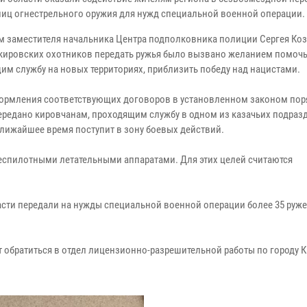
ниц огнестрельного оружия для нужд специальной военной операции.
м заместителя начальника Центра подполковника полиции Сергея Коз
кировских охотников передать ружья было вызвано желанием помочь
им службу на новых территориях, приблизить победу над нацистами.
ормления соответствующих договоров в установленном законом пор
ередано кировчанам, проходящим службу в одном из казачьих подразд
ближайшее время поступит в зону боевых действий.
беспилотными летательными аппаратами. Для этих целей считаются
сти передали на нужды специальной военной операции более 35 руже
ут обратиться в отдел лицензионно-разрешительной работы по городу К