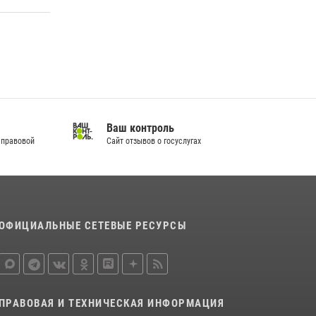
В Слободском росгвардейцы задержали
подозреваемых в хулиганстве
20 июля 2026, 08:16
В Кирове и Кирово-Чепецке росгвардейцы
задержали подозреваемых в хулиганстве
19 июля 2026, 07:00
Ваш контроль
 правовой
Сайт отзывов о госуслугах
ОФИЦИАЛЬНЫЕ СЕТЕВЫЕ РЕСУРСЫ
ПРАВОВАЯ И ТЕХНИЧЕСКАЯ ИНФОРМАЦИЯ