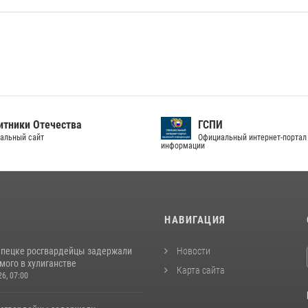
тники Отечества
ГСПИ
альный сайт
Официальный интернет-портал
информации
И
НАВИГАЦИЯ
епецке росгвардейцы задержали
Новости
мого в хулиганстве
Карта сайта
26, 07:00