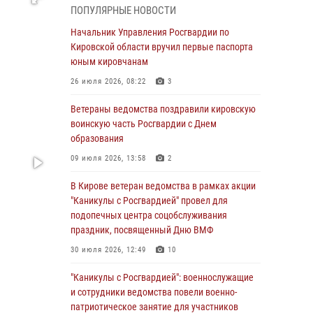
подозреваемого в краже из магазина
ПОПУЛЯРНЫЕ НОВОСТИ
02 августа 2026, 07:00
Начальник Управления Росгвардии по
Кировской области вручил первые паспорта
1 августа – День дежурной службы войск
юным кировчанам
национальной гвардии Российской
Федерации
26 июля 2026, 08:22
3
01 августа 2026, 09:39
Ветераны ведомства поздравили кировскую
воинскую часть Росгвардии с Днем
В Росгвардии вспоминают российских
образования
воинов, погибших в Первой мировой войне
1914-1918 годов
09 июля 2026, 13:58
2
01 августа 2026, 09:38
В Кирове ветеран ведомства в рамках акции
"Каникулы с Росгвардией" провел для
В Кирове офицер Росгвардии стал
подопечных центра соцобслуживания
победителем открытого шахматного турнира
праздник, посвященный Дню ВМФ
01 августа 2026, 07:08
1
30 июля 2026, 12:49
10
Директор Росгвардии Герой России генерал
"Каникулы с Росгвардией": военнослужащие
армии Виктор Золотов поздравил
и сотрудники ведомства повели военно-
специалистов подразделений тыла с
патриотическое занятие для участников
профессиональным праздником