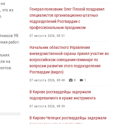
 на
Генерал-полковник Олег Плохой поздравил
 что из
специалистов организационно-штатных
о
подразделений Росгвардии с
профессиональным праздником
отников УК
07 августа 2026, 08:51
ния работ.
Начальник областного Управления
вневедомственной охраны принял участие во
льких
всероссийском совещании-семинаре по
или на
вопросам развития этого подразделения
ментов.
Росгвардии (видео)
07 августа 2026, 08:48
8
1
В Кирове росгвардейцы задержали
подозреваемого в краже инструмента
07 августа 2026, 08:39
В Кирово-Чепецке росгвардейцы задержали
подозреваемого в хулиганстве