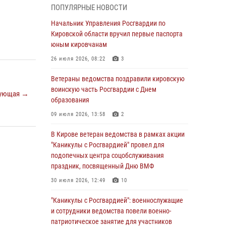
06 августа 2026, 07:00
ПОПУЛЯРНЫЕ НОВОСТИ
Губернатор Кировской области Александр
Начальник Управления Росгвардии по
Соколов вручил почетные знаки и грамоты
Кировской области вручил первые паспорта
росгвардейцам (видео)
юным кировчанам
05 августа 2026, 11:00
7
1
26 июля 2026, 08:22
3
В Кирове росгвардейцы задержали
Ветераны ведомства поздравили кировскую
подозреваемую в сбыте поддельной купюры
воинскую часть Росгвардии с Днем
ующая →
образования
04 августа 2026, 09:30
09 июля 2026, 13:58
2
В Кирове росгвардейцы задержали
подозреваемого в грабеже
В Кирове ветеран ведомства в рамках акции
"Каникулы с Росгвардией" провел для
03 августа 2026, 09:01
подопечных центра соцобслуживания
праздник, посвященный Дню ВМФ
В Кирове росгвардейцы и ветераны
ведомства приняли участие в митинге в
30 июля 2026, 12:49
10
честь Дня воздушно-десантных войск
"Каникулы с Росгвардией": военнослужащие
03 августа 2026, 08:45
8
и сотрудники ведомства повели военно-
патриотическое занятие для участников
В Кирове росгвардейцы задержали