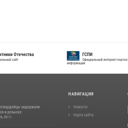
тники Отечества
ГСПИ
альный сайт
Официальный интернет-портал
информации
И
НАВИГАЦИЯ
осгвардейцы задержали
Новости
ся в розыске
Карта сайта
26, 09:11