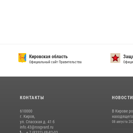
Кировская область
Защи
Официальный сайт Правительства
Офици
КОНТАКТЫ
НОВОСТ
610000
В Кирове р
г. Киров,
находящего
ул. Спасская д. 41 б
08 августа 20
info.43@rosgvard.ru
+ 7 (8332) 48-82-03