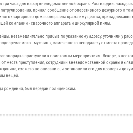
 в три часа дня наряд вневедомственной охраны Росгвардии, находясь
 патрулирования, принял сообщение от оперативного дежурного о том,
многоквартирного дома совершена кража имущества, принадлежащег
щей компании - сварочного аппарата и циркулярной пилы.
ейцы, незамедлительно прибыв по указанному адресу, уточнили у раб
подозреваемого - мужчины, замеченного неподалеку от места проведе
равопорядка приступили к поисковым мероприятиям. Вскоре, в неско
х от места преступления, сотрудники вневедомственной охраны выяв
ажданина, схожего по описанию, и остановили его для проверки доку
им вещей.
да рождения, был передан полицейским.