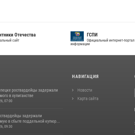
тники Отечества
ГСПИ
альный сайт
Официальный интернет-портал
информации
И
НАВИГАЦИЯ
епецке росгвардейцы задержали
Новости
мого в хулиганстве
Карта сайта
26, 07:00
осгвардейцы задержали
мую в сбыте поддельной купюр...
26, 09:30