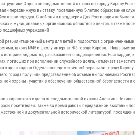
 сотрудники Отдела вневедомственной охраны по городу Кирову Росг
вали передвижную выставку, посвященную 5-летию образования служ
йск правопорядка. С ней они в преддверии Дня Росгвардии побывали
ских и муниципальных организациях областного центра, а также пос
о подшефных учреждений
ной реабилитационный центр для детей и подростков с ограниченными
стями, школу №45 и школу-интернат №3 города Кирова. - Наша выста
 с историей ведомства, рассказывает о подразделениях Росгвардии, 
ках, погибших при исполнении служебного долга, - отмечает заместит
ка отдела кадров Отдела вневедомственной охраны по городу Кирову
ашего города получили представление об объеме выполняемых Росгва
енной охраны - участии в обеспечении общественной безопасности и 
ранов кировского отдела вневедомственной охраны Алевтина Чикишев
просы посетителей. Также во время работы передвижной выставки по
ожественной и документальной исторической литературой, посвящен