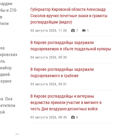
вардии
Губернатор Кировской области Александр
бы и 210-
Соколов вручил почетные знаки и грамоты
 в
росгвардейцам (видео)
етили
05 августа 2026, 11:00
7
1
В Кирове росгвардейцы задержали
вка
подозреваемую в сбыте поддельной купюры
кировских
04 августа 2026, 09:30
ель
 майор
В Кирове росгвардейцы задержали
рдией
подозреваемого в грабеже
охране
03 августа 2026, 09:01
В Кирове росгвардейцы и ветераны
а. Она
ведомства приняли участие в митинге в
сетители
честь Дня воздушно-десантных войск
ной
03 августа 2026, 08:45
8
В Кирове росгвардейцы задержали