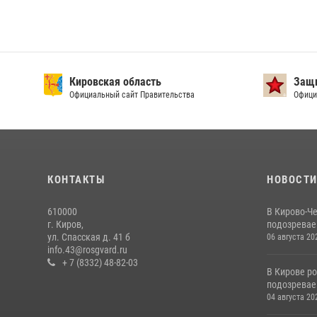
Кировская область
Защи
Официальный сайт Правительства
Офици
КОНТАКТЫ
НОВОСТ
610000
В Кирово-Ч
г. Киров,
подозревае
ул. Спасская д. 41 б
06 августа 20
info.43@rosgvard.ru
+ 7 (8332) 48-82-03
В Кирове р
подозревае
04 августа 20