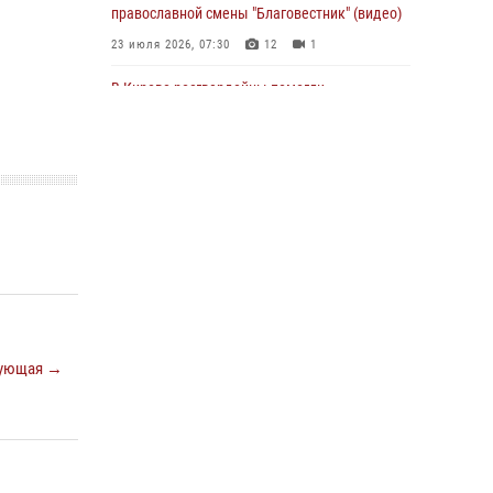
православной смены "Благовестник" (видео)
01 августа 2026, 07:05
23 июля 2026, 07:30
12
1
В Кирове росгвардейцы помогли
потерявшемуся ребенку
25 июля 2026, 07:00
В Кирове росгвардейцы задержали
подозреваемого в хулиганстве и
находящегося в розыске
24 июля 2026, 09:01
Офицер Росгвардии рассказала об условиях
приема на службу во вневедомственную
охрану и поступления в ведомственные вузы
ующая →
22 июля 2026, 14:51
1
2
В Кирово-Чепецке росгвардейцы задержали
подозреваемую в краже коньяка
07 июля 2026, 07:53