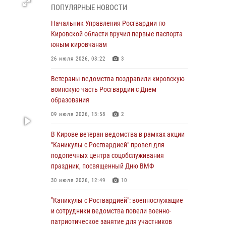
подозреваемого в краже из магазина
ПОПУЛЯРНЫЕ НОВОСТИ
02 августа 2026, 07:00
Начальник Управления Росгвардии по
Кировской области вручил первые паспорта
1 августа – День дежурной службы войск
юным кировчанам
национальной гвардии Российской
Федерации
26 июля 2026, 08:22
3
01 августа 2026, 09:39
Ветераны ведомства поздравили кировскую
воинскую часть Росгвардии с Днем
В Росгвардии вспоминают российских
образования
воинов, погибших в Первой мировой войне
1914-1918 годов
09 июля 2026, 13:58
2
01 августа 2026, 09:38
В Кирове ветеран ведомства в рамках акции
"Каникулы с Росгвардией" провел для
В Кирове офицер Росгвардии стал
подопечных центра соцобслуживания
победителем открытого шахматного турнира
праздник, посвященный Дню ВМФ
01 августа 2026, 07:08
1
30 июля 2026, 12:49
10
Директор Росгвардии Герой России генерал
"Каникулы с Росгвардией": военнослужащие
армии Виктор Золотов поздравил
и сотрудники ведомства повели военно-
специалистов подразделений тыла с
патриотическое занятие для участников
профессиональным праздником