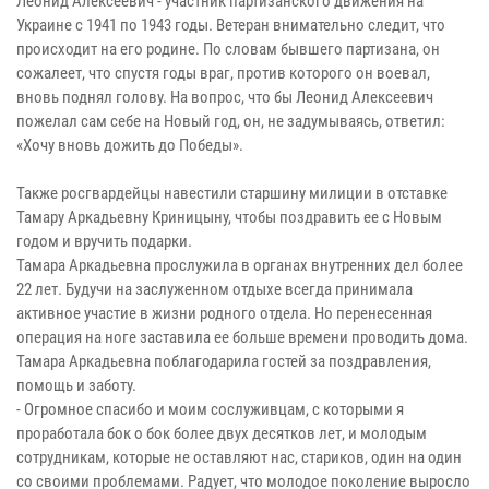
Леонид Алексеевич - участник партизанского движения на
Украине с 1941 по 1943 годы. Ветеран внимательно следит, что
происходит на его родине. По словам бывшего партизана, он
сожалеет, что спустя годы враг, против которого он воевал,
вновь поднял голову. На вопрос, что бы Леонид Алексеевич
пожелал сам себе на Новый год, он, не задумываясь, ответил:
«Хочу вновь дожить до Победы».
Также росгвардейцы навестили старшину милиции в отставке
Тамару Аркадьевну Криницыну, чтобы поздравить ее с Новым
годом и вручить подарки.
Тамара Аркадьевна прослужила в органах внутренних дел более
22 лет. Будучи на заслуженном отдыхе всегда принимала
активное участие в жизни родного отдела. Но перенесенная
операция на ноге заставила ее больше времени проводить дома.
Тамара Аркадьевна поблагодарила гостей за поздравления,
помощь и заботу.
- Огромное спасибо и моим сослуживцам, с которыми я
проработала бок о бок более двух десятков лет, и молодым
сотрудникам, которые не оставляют нас, стариков, один на один
со своими проблемами. Радует, что молодое поколение выросло