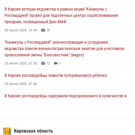
В Кирове росгвардейцы задержали подозреваемого в краже из
В Кирове ветеран ведомства в рамках акции "Каникулы с
магазина
Росгвардией" провел для подопечных центра соцобслуживания
02 августа 2026, 07:00
праздник, посвященный Дню ВМФ
1 августа – День дежурной службы войск национальной гвардии
30 июля 2026, 12:49
10
Российской Федерации
"Каникулы с Росгвардией": военнослужащие и сотрудники
01 августа 2026, 09:39
ведомства повели военно-патриотическое занятие для участников
православной смены "Благовестник" (видео)
23 июля 2026, 07:30
12
1
В Кирове росгвардейцы помогли потерявшемуся ребенку
25 июля 2026, 07:00
В Кирове росгвардейцы задержали подозреваемого в хулиганстве и
находящегося в розыске
24 июля 2026, 09:01
Офицер Росгвардии рассказала об условиях приема на службу во
вневедомственную охрану и поступления в ведомственные вузы
Кировская область