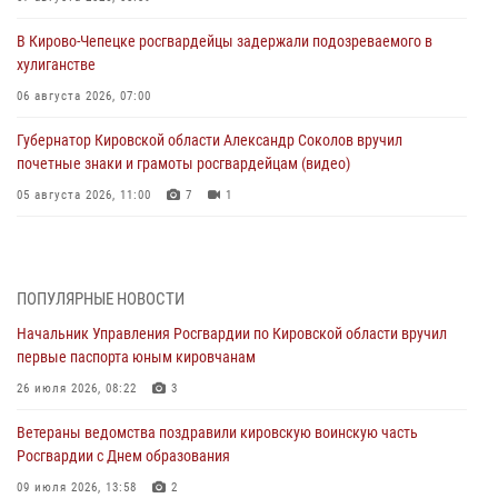
В Кирово-Чепецке росгвардейцы задержали подозреваемого в
хулиганстве
06 августа 2026, 07:00
Губернатор Кировской области Александр Соколов вручил
почетные знаки и грамоты росгвардейцам (видео)
05 августа 2026, 11:00
7
1
В Кирове росгвардейцы задержали подозреваемую в сбыте
поддельной купюры
04 августа 2026, 09:30
ПОПУЛЯРНЫЕ НОВОСТИ
Начальник Управления Росгвардии по Кировской области вручил
В Кирове росгвардейцы задержали подозреваемого в грабеже
первые паспорта юным кировчанам
03 августа 2026, 09:01
26 июля 2026, 08:22
3
В Кирове росгвардейцы и ветераны ведомства приняли участие в
Ветераны ведомства поздравили кировскую воинскую часть
митинге в честь Дня воздушно-десантных войск
Росгвардии с Днем образования
03 августа 2026, 08:45
8
09 июля 2026, 13:58
2