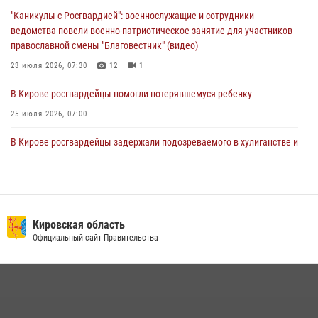
Российской Федерации
"Каникулы с Росгвардией": военнослужащие и сотрудники
01 августа 2026, 09:39
ведомства повели военно-патриотическое занятие для участников
православной смены "Благовестник" (видео)
23 июля 2026, 07:30
12
1
В Кирове росгвардейцы помогли потерявшемуся ребенку
25 июля 2026, 07:00
В Кирове росгвардейцы задержали подозреваемого в хулиганстве и
находящегося в розыске
24 июля 2026, 09:01
Офицер Росгвардии рассказала об условиях приема на службу во
вневедомственную охрану и поступления в ведомственные вузы
Кировская область
Официальный сайт Правительства
22 июля 2026, 14:51
1
2
В Слободском росгвардейцы задержали подозреваемых в
хулиганстве
20 июля 2026, 08:16