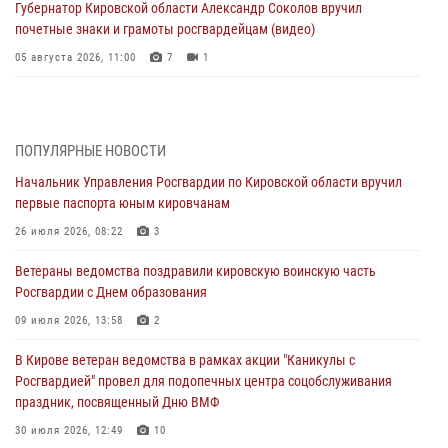
Губернатор Кировской области Александр Соколов вручил
почетные знаки и грамоты росгвардейцам (видео)
05 августа 2026, 11:00
7
1
В Кирове росгвардейцы задержали подозреваемую в сбыте
поддельной купюры
04 августа 2026, 09:30
ПОПУЛЯРНЫЕ НОВОСТИ
Начальник Управления Росгвардии по Кировской области вручил
В Кирове росгвардейцы задержали подозреваемого в грабеже
первые паспорта юным кировчанам
03 августа 2026, 09:01
26 июля 2026, 08:22
3
В Кирове росгвардейцы и ветераны ведомства приняли участие в
Ветераны ведомства поздравили кировскую воинскую часть
митинге в честь Дня воздушно-десантных войск
Росгвардии с Днем образования
03 августа 2026, 08:45
8
09 июля 2026, 13:58
2
В Кирове росгвардейцы задержали подозреваемого в краже из
В Кирове ветеран ведомства в рамках акции "Каникулы с
магазина
Росгвардией" провел для подопечных центра соцобслуживания
02 августа 2026, 07:00
праздник, посвященный Дню ВМФ
1 августа – День дежурной службы войск национальной гвардии
30 июля 2026, 12:49
10