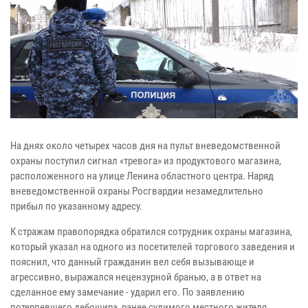
На днях около четырех часов дня на пульт вневедомственной
охраны поступил сигнал «тревога» из продуктового магазина,
расположенного на улице Ленина областного центра. Наряд
вневедомственной охраны Росгвардии незамедлительно
прибыл по указанному адресу.
К стражам правопорядка обратился сотрудник охраны магазина,
который указал на одного из посетителей торгового заведения и
пояснил, что данный гражданин вел себя вызывающе и
агрессивно, выражался нецензурной бранью, а в ответ на
сделанное ему замечание - ударил его. По заявлению
потерпевшего дебошира, ранее судимого местного жителя,