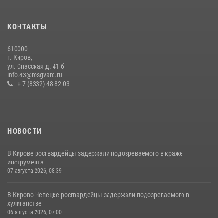
В День семьи, любви и верности в Омутнинском отделе
вневедомственной охраны Росгвардии поздравили будущих
КОНТАКТЫ
молодоженов
08 июля 2026, 06:46
1
610000
г. Киров,
Кировские росгвардейцы задержали неоднократно судимую
ул. Спасская д. 41 б
гражданку, подозреваемую в краже
info.43@rosgvard.ru
+ 7 (8332) 48-82-03
21 июля 2026, 08:20
НОВОСТИ
В Кирове росгвардейцы задержали подозреваемого в краже
инструмента
07 августа 2026, 08:39
В Кирово-Чепецке росгвардейцы задержали подозреваемого в
хулиганстве
06 августа 2026, 07:00