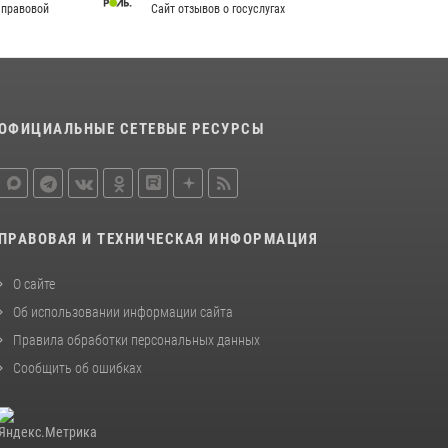
 правовой
Сайт отзывов о госуслугах
В Кирове и Кирово-Чепецке росгвардейцы
задержали подозреваемых в хулиганстве
19 июля 2026, 07:00
В День семьи, любви и верности в
ОФИЦИАЛЬНЫЕ СЕТЕВЫЕ РЕСУРСЫ
Омутнинском отделе вневедомственной
охраны Росгвардии поздравили будущих
молодоженов
08 июля 2026, 06:46
1
ПРАВОВАЯ И ТЕХНИЧЕСКАЯ ИНФОРМАЦИЯ
О сайте
Об использовании информации сайта
Правила обработки персональных данных
Сообщить об ошибках