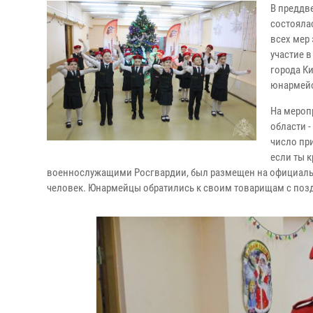
В преддв
состояла
всех мер
участие 
города К
юнармейс
На мероп
области -
число пр
если ты к
военнослужащими Росгвардии, был размещен на официальн
человек. Юнармейцы обратились к своим товарищам с позд