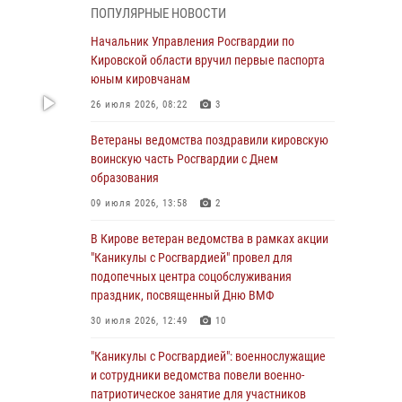
ПОПУЛЯРНЫЕ НОВОСТИ
05 августа 2026, 11:00
7
1
Начальник Управления Росгвардии по
В Кирове росгвардейцы задержали
Кировской области вручил первые паспорта
подозреваемую в сбыте поддельной купюры
юным кировчанам
04 августа 2026, 09:30
26 июля 2026, 08:22
3
В Кирове росгвардейцы задержали
Ветераны ведомства поздравили кировскую
подозреваемого в грабеже
воинскую часть Росгвардии с Днем
образования
03 августа 2026, 09:01
09 июля 2026, 13:58
2
В Кирове росгвардейцы и ветераны
ведомства приняли участие в митинге в
В Кирове ветеран ведомства в рамках акции
честь Дня воздушно-десантных войск
"Каникулы с Росгвардией" провел для
подопечных центра соцобслуживания
03 августа 2026, 08:45
8
праздник, посвященный Дню ВМФ
В Кирове росгвардейцы задержали
30 июля 2026, 12:49
10
подозреваемого в краже из магазина
"Каникулы с Росгвардией": военнослужащие
02 августа 2026, 07:00
и сотрудники ведомства повели военно-
патриотическое занятие для участников
1 августа – День дежурной службы войск