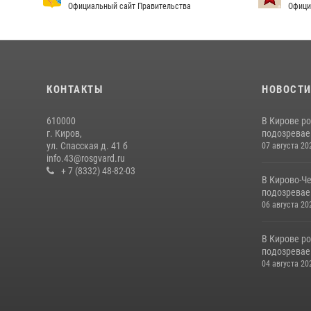
Официальный сайт Правительства
Офици
КОНТАКТЫ
НОВОСТ
610000
В Кирове р
г. Киров,
подозревае
ул. Спасская д. 41 б
07 августа 20
info.43@rosgvard.ru
+ 7 (8332) 48-82-03
В Кирово-Ч
подозревае
06 августа 20
В Кирове р
подозревае
04 августа 20