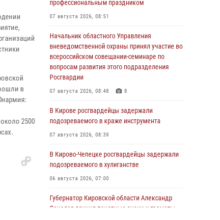
профессиональным праздником
юдении
07 августа 2026, 08:51
иятие,
Начальник областного Управления
рганизаций
вневедомственной охраны принял участие во
стники
всероссийском совещании-семинаре по
вопросам развития этого подразделения
Росгвардии
ровской
 вошли в
07 августа 2026, 08:48
8
Юнармия:
В Кирове росгвардейцы задержали
около 2500
подозреваемого в краже инструмента
сах.
07 августа 2026, 08:39
В Кирово-Чепецке росгвардейцы задержали
подозреваемого в хулиганстве
06 августа 2026, 07:00
Губернатор Кировской области Александр
Соколов вручил почетные знаки и грамоты
росгвардейцам (видео)