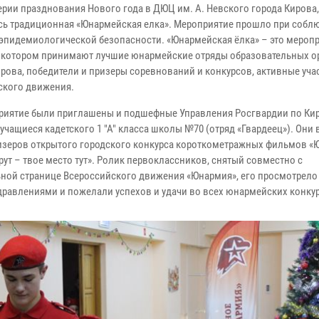
ерии празднования Нового года в ДЮЦ им. А. Невского города Кирова,
сь традиционная «Юнармейская елка». Мероприятие прошло при собл
 эпидемиологической безопасности. «Юнармейская ёлка» – это меропр
в котором принимают лучшие юнармейские отряды образовательных о
ирова, победители и призеры соревнований и конкурсов, активные уча
кого движения.
риятие были приглашены и подшефные Управления Росгвардии по Ки
 учащиеся кадетского 1 "А" класса школы №70 (отряд «Гвардеец»). Они
изеров открытого городского конкурса короткометражных фильмов «
рут – твое место тут». Ролик первоклассников, снятый совместно с
ой странице Всероссийского движения «Юнармия», его просмотрело 
равлениями и пожелали успехов и удачи во всех юнармейских конкур