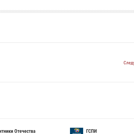
След
тники Отечества
ГСПИ