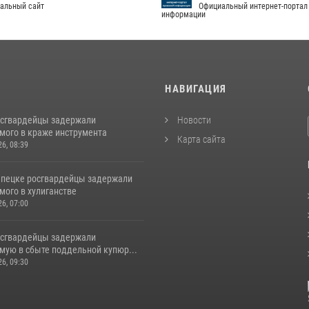
альный сайт
Официальный интернет-портал
информации
И
НАВИГАЦИЯ
осгвардейцы задержали
Новости
мого в краже инструмента
Карта сайта
26, 08:39
епецке росгвардейцы задержали
мого в хулиганстве
26, 07:00
осгвардейцы задержали
мую в сбыте поддельной купюр...
26, 09:30