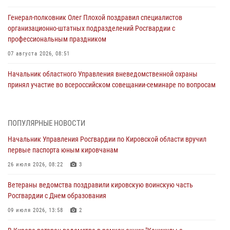
Генерал-полковник Олег Плохой поздравил специалистов
организационно-штатных подразделений Росгвардии с
профессиональным праздником
07 августа 2026, 08:51
Начальник областного Управления вневедомственной охраны
принял участие во всероссийском совещании-семинаре по вопросам
развития этого подразделения Росгвардии (видео)
07 августа 2026, 08:48
8
1
ПОПУЛЯРНЫЕ НОВОСТИ
В Кирове росгвардейцы задержали подозреваемого в краже
Начальник Управления Росгвардии по Кировской области вручил
инструмента
первые паспорта юным кировчанам
07 августа 2026, 08:39
26 июля 2026, 08:22
3
В Кирово-Чепецке росгвардейцы задержали подозреваемого в
Ветераны ведомства поздравили кировскую воинскую часть
хулиганстве
Росгвардии с Днем образования
06 августа 2026, 07:00
09 июля 2026, 13:58
2
Губернатор Кировской области Александр Соколов вручил