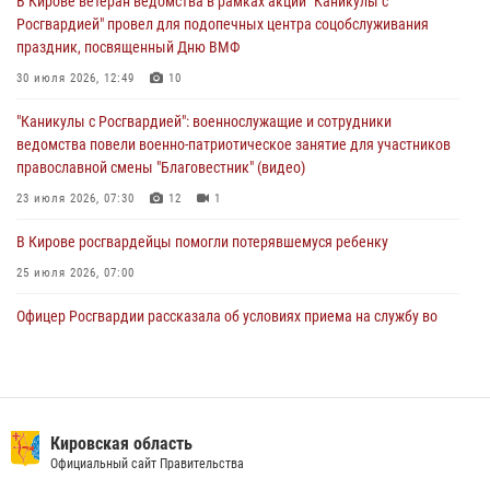
В Кирове ветеран ведомства в рамках акции "Каникулы с
почетные знаки и грамоты росгвардейцам (видео)
Росгвардией" провел для подопечных центра соцобслуживания
05 августа 2026, 11:00
7
1
праздник, посвященный Дню ВМФ
В Кирове росгвардейцы задержали подозреваемую в сбыте
30 июля 2026, 12:49
10
поддельной купюры
"Каникулы с Росгвардией": военнослужащие и сотрудники
04 августа 2026, 09:30
ведомства повели военно-патриотическое занятие для участников
православной смены "Благовестник" (видео)
23 июля 2026, 07:30
12
1
В Кирове росгвардейцы помогли потерявшемуся ребенку
25 июля 2026, 07:00
Офицер Росгвардии рассказала об условиях приема на службу во
вневедомственную охрану и поступления в ведомственные вузы
22 июля 2026, 14:51
1
2
В Кирове росгвардейцы задержали подозреваемого в хулиганстве и
находящегося в розыске
Кировская область
Официальный сайт Правительства
24 июля 2026, 09:01