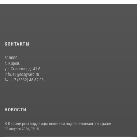
В Слободском росгвардейцы задержали подозреваемых в
хулиганстве
20 июля 2026, 08:16
В Кирове росгвардейцы и ветераны ведомства приняли участие в
митинге в честь Дня воздушно-десантных войск
КОНТАКТЫ
03 августа 2026, 08:45
8
610000
Кировские росгвардейцы задержали неоднократно судимую
г. Киров,
гражданку, подозреваемую в краже
ул. Спасская д. 41 б
info.43@rosgvard.ru
21 июля 2026, 08:20
+ 7 (8332) 48-82-03
НОВОСТИ
В Кирове росгвардейцы выявили подозреваемого в краже
09 августа 2026, 07:15