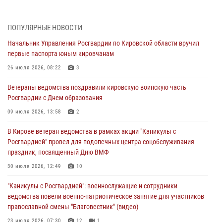
почетные знаки и грамоты росгвардейцам (видео)
05 августа 2026, 11:00
7
1
ПОПУЛЯРНЫЕ НОВОСТИ
В Кирове росгвардейцы задержали подозреваемую в сбыте
Начальник Управления Росгвардии по Кировской области вручил
поддельной купюры
первые паспорта юным кировчанам
04 августа 2026, 09:30
26 июля 2026, 08:22
3
В Кирове росгвардейцы задержали подозреваемого в грабеже
Ветераны ведомства поздравили кировскую воинскую часть
03 августа 2026, 09:01
Росгвардии с Днем образования
В Кирове росгвардейцы и ветераны ведомства приняли участие в
09 июля 2026, 13:58
2
митинге в честь Дня воздушно-десантных войск
В Кирове ветеран ведомства в рамках акции "Каникулы с
03 августа 2026, 08:45
8
Росгвардией" провел для подопечных центра соцобслуживания
праздник, посвященный Дню ВМФ
В Кирове росгвардейцы задержали подозреваемого в краже из
магазина
30 июля 2026, 12:49
10
02 августа 2026, 07:00
"Каникулы с Росгвардией": военнослужащие и сотрудники
ведомства повели военно-патриотическое занятие для участников
православной смены "Благовестник" (видео)
23 июля 2026, 07:30
12
1