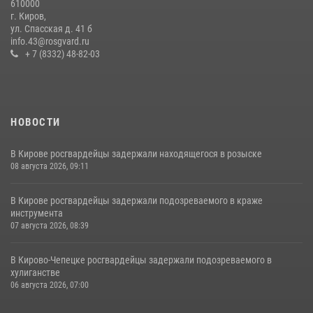
610000
В Кирове и Кирово-Чепецке росгвардейцы задержали
г. Киров,
подозреваемых в хулиганстве
ул. Спасская д. 41 б
info.43@rosgvard.ru
19 июля 2026, 07:00
+ 7 (8332) 48-82-03
НОВОСТИ
В Кирове росгвардейцы задержали находящегося в розыске
08 августа 2026, 09:11
В Кирове росгвардейцы задержали подозреваемого в краже
инструмента
07 августа 2026, 08:39
В Кирово-Чепецке росгвардейцы задержали подозреваемого в
хулиганстве
06 августа 2026, 07:00