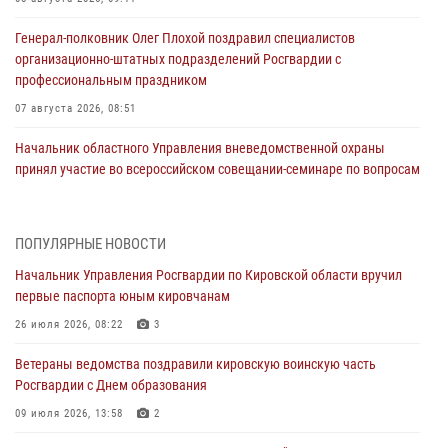
Генерал-полковник Олег Плохой поздравил специалистов
организационно-штатных подразделений Росгвардии с
профессиональным праздником
07 августа 2026, 08:51
Начальник областного Управления вневедомственной охраны
принял участие во всероссийском совещании-семинаре по вопросам
развития этого подразделения Росгвардии (видео)
07 августа 2026, 08:48
8
1
ПОПУЛЯРНЫЕ НОВОСТИ
В Кирове росгвардейцы задержали подозреваемого в краже
Начальник Управления Росгвардии по Кировской области вручил
инструмента
первые паспорта юным кировчанам
07 августа 2026, 08:39
26 июля 2026, 08:22
3
В Кирово-Чепецке росгвардейцы задержали подозреваемого в
Ветераны ведомства поздравили кировскую воинскую часть
хулиганстве
Росгвардии с Днем образования
06 августа 2026, 07:00
09 июля 2026, 13:58
2
Губернатор Кировской области Александр Соколов вручил