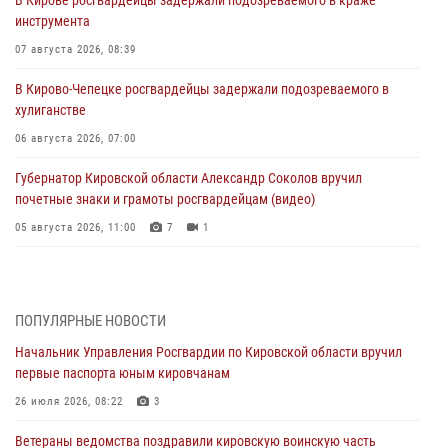
инструмента
07 августа 2026, 08:39
В Кирово-Чепецке росгвардейцы задержали подозреваемого в
хулиганстве
06 августа 2026, 07:00
Губернатор Кировской области Александр Соколов вручил
почетные знаки и грамоты росгвардейцам (видео)
05 августа 2026, 11:00
7
1
В Кирове росгвардейцы задержали подозреваемую в сбыте
поддельной купюры
04 августа 2026, 09:30
ПОПУЛЯРНЫЕ НОВОСТИ
Начальник Управления Росгвардии по Кировской области вручил
В Кирове росгвардейцы задержали подозреваемого в грабеже
первые паспорта юным кировчанам
03 августа 2026, 09:01
26 июля 2026, 08:22
3
В Кирове росгвардейцы и ветераны ведомства приняли участие в
Ветераны ведомства поздравили кировскую воинскую часть
митинге в честь Дня воздушно-десантных войск