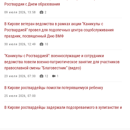
Росгвардии с Днем образования
03 августа 2026, 08:45
8
09 июля 2026, 13:58
2
В Кирове росгвардейцы задержали подозреваемого в краже из
В Кирове ветеран ведомства в рамках акции "Каникулы с
магазина
Росгвардией" провел для подопечных центра соцобслуживания
02 августа 2026, 07:00
праздник, посвященный Дню ВМФ
1 августа – День дежурной службы войск национальной гвардии
30 июля 2026, 12:49
10
Российской Федерации
"Каникулы с Росгвардией": военнослужащие и сотрудники
01 августа 2026, 09:39
ведомства повели военно-патриотическое занятие для участников
православной смены "Благовестник" (видео)
23 июля 2026, 07:30
12
1
В Кирове росгвардейцы помогли потерявшемуся ребенку
25 июля 2026, 07:00
В Кирове росгвардейцы задержали подозреваемого в хулиганстве и
находящегося в розыске
24 июля 2026, 09:01