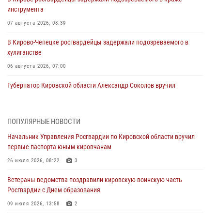
инструмента
07 августа 2026, 08:39
В Кирово-Чепецке росгвардейцы задержали подозреваемого в
хулиганстве
06 августа 2026, 07:00
Губернатор Кировской области Александр Соколов вручил
почетные знаки и грамоты росгвардейцам (видео)
05 августа 2026, 11:00
7
1
ПОПУЛЯРНЫЕ НОВОСТИ
В Кирове росгвардейцы задержали подозреваемую в сбыте
Начальник Управления Росгвардии по Кировской области вручил
поддельной купюры
первые паспорта юным кировчанам
04 августа 2026, 09:30
26 июля 2026, 08:22
3
В Кирове росгвардейцы задержали подозреваемого в грабеже
Ветераны ведомства поздравили кировскую воинскую часть
03 августа 2026, 09:01
Росгвардии с Днем образования
В Кирове росгвардейцы и ветераны ведомства приняли участие в
09 июля 2026, 13:58
2
митинге в честь Дня воздушно-десантных войск