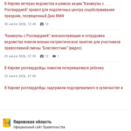
В Кирове ветеран ведомства в рамках акции "Каникулы с
03 августа 2026, 08:45
8
Росгвардией" провел для подопечных центра соцобслуживания
праздник, посвященный Дню ВМФ
В Кирове росгвардейцы задержали подозреваемого в краже из
магазина
30 июля 2026, 12:49
10
02 августа 2026, 07:00
"Каникулы с Росгвардией": военнослужащие и сотрудники
ведомства повели военно-патриотическое занятие для участников
православной смены "Благовестник" (видео)
23 июля 2026, 07:30
12
1
В Кирове росгвардейцы помогли потерявшемуся ребенку
25 июля 2026, 07:00
В Кирове росгвардейцы задержали подозреваемого в хулиганстве и
находящегося в розыске
24 июля 2026, 09:01
Офицер Росгвардии рассказала об условиях приема на службу во
вневедомственную охрану и поступления в ведомственные вузы
Кировская область
Официальный сайт Правительства
22 июля 2026, 14:51
1
2