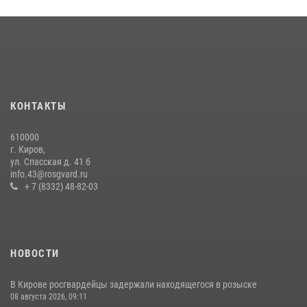
В Слободском росгвардейцы задержали подозреваемых в
хулиганстве
20 июля 2026, 08:16
Кировские росгвардейцы задержали неоднократно судимую
гражданку, подозреваемую в краже
КОНТАКТЫ
21 июля 2026, 08:20
610000
В Кирове и Кирово-Чепецке росгвардейцы задержали
г. Киров,
подозреваемых в хулиганстве
ул. Спасская д. 41 б
info.43@rosgvard.ru
19 июля 2026, 07:00
+ 7 (8332) 48-82-03
НОВОСТИ
В Кирове росгвардейцы задержали находящегося в розыске
08 августа 2026, 09:11