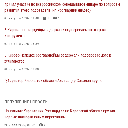
принял участие во всероссийском совещании-семинаре по вопросам
развития этого подразделения Росгвардии (видео)
07 августа 2026, 08:48
8
1
В Кирове росгвардейцы задержали подозреваемого в краже
инструмента
07 августа 2026, 08:39
В Кирово-Чепецке росгвардейцы задержали подозреваемого в
хулиганстве
06 августа 2026, 07:00
Губернатор Кировской области Александр Соколов вручил
почетные знаки и грамоты росгвардейцам (видео)
05 августа 2026, 11:00
7
1
ПОПУЛЯРНЫЕ НОВОСТИ
В Кирове росгвардейцы задержали подозреваемую в сбыте
Начальник Управления Росгвардии по Кировской области вручил
поддельной купюры
первые паспорта юным кировчанам
04 августа 2026, 09:30
26 июля 2026, 08:22
3