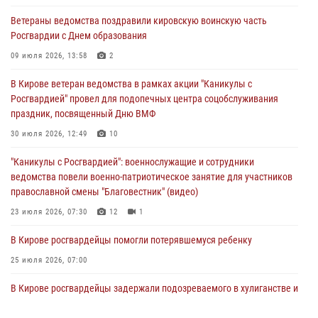
В Кирове росгвардейцы задержали подозреваемого в грабеже
Ветераны ведомства поздравили кировскую воинскую часть
03 августа 2026, 09:01
Росгвардии с Днем образования
В Кирове росгвардейцы и ветераны ведомства приняли участие в
09 июля 2026, 13:58
2
митинге в честь Дня воздушно-десантных войск
В Кирове ветеран ведомства в рамках акции "Каникулы с
03 августа 2026, 08:45
8
Росгвардией" провел для подопечных центра соцобслуживания
праздник, посвященный Дню ВМФ
В Кирове росгвардейцы задержали подозреваемого в краже из
магазина
30 июля 2026, 12:49
10
02 августа 2026, 07:00
"Каникулы с Росгвардией": военнослужащие и сотрудники
ведомства повели военно-патриотическое занятие для участников
православной смены "Благовестник" (видео)
23 июля 2026, 07:30
12
1
В Кирове росгвардейцы помогли потерявшемуся ребенку
25 июля 2026, 07:00
В Кирове росгвардейцы задержали подозреваемого в хулиганстве и
находящегося в розыске