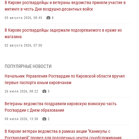
В Кирове росгвардейцы и ветераны ведомства приняли участие в
митинге в честь Дня воздушно-десантных войск
03 августа 2026, 08:45
8
В Кирове росгвардейцы задержали подозреваемого в краже из
магазина
02 августа 2026, 07:00
1 августа – День дежурной службы войск национальной гвардии
Российской Федерации
ПОПУЛЯРНЫЕ НОВОСТИ
01 августа 2026, 09:39
Начальник Управления Росгвардии по Кировской области вручил
первые паспорта юным кировчанам
В Росгвардии вспоминают российских воинов, погибших в Первой
мировой войне 1914-1918 годов
26 июля 2026, 08:22
3
01 августа 2026, 09:38
Ветераны ведомства поздравили кировскую воинскую часть
Росгвардии с Днем образования
В Кирове офицер Росгвардии стал победителем открытого
шахматного турнира
09 июля 2026, 13:58
2
01 августа 2026, 07:08
1
В Кирове ветеран ведомства в рамках акции "Каникулы с
Росгвардией" провел для подопечных центра соцобслуживания