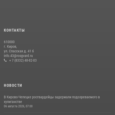
краже коньяка
07 июля 2026, 07:53
В Слободском росгвардейцы задержали подозреваемых в
хулиганстве
КОНТАКТЫ
20 июля 2026, 08:16
610000
В Кирове и Кирово-Чепецке росгвардейцы задержали
г. Киров,
подозреваемых в хулиганстве
ул. Спасская д. 41 б
info.43@rosgvard.ru
19 июля 2026, 07:00
+ 7 (8332) 48-82-03
НОВОСТИ
В Кирово-Чепецке росгвардейцы задержали подозреваемого в
хулиганстве
06 августа 2026, 07:00