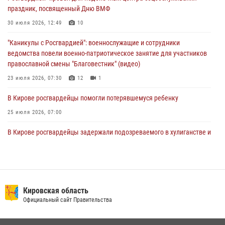
Директор Росгвардии Герой России генерал армии Виктор Золотов
праздник, посвященный Дню ВМФ
поздравил специалистов подразделений тыла с профессиональным
праздником
30 июля 2026, 12:49
10
01 августа 2026, 07:05
"Каникулы с Росгвардией": военнослужащие и сотрудники
ведомства повели военно-патриотическое занятие для участников
православной смены "Благовестник" (видео)
23 июля 2026, 07:30
12
1
В Кирове росгвардейцы помогли потерявшемуся ребенку
25 июля 2026, 07:00
В Кирове росгвардейцы задержали подозреваемого в хулиганстве и
находящегося в розыске
24 июля 2026, 09:01
Офицер Росгвардии рассказала об условиях приема на службу во
вневедомственную охрану и поступления в ведомственные вузы
Кировская область
Официальный сайт Правительства
22 июля 2026, 14:51
1
2
В Кирово-Чепецке росгвардейцы задержали подозреваемую в