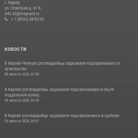
г. Киров,
гражданку, подозреваемую в краже
ул. Спасская д. 41 б
info.43@rosgvard.ru
21 июля 2026, 08:20
+ 7 (8332) 48-82-03
НОВОСТИ
В Кирово-Чепецке росгвардейцы задержали подозреваемого в
хулиганстве
06 августа 2026, 07:00
В Кирове росгвардейцы задержали подозреваемую в сбыте
поддельной купюр...
04 августа 2026, 09:30
В Кирове росгвардейцы задержали подозреваемого в грабеже
03 августа 2026, 09:01