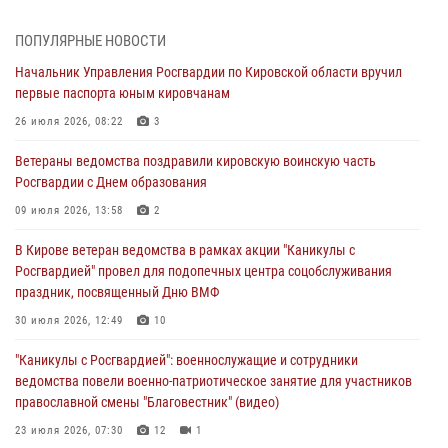
1 августа – День дежурной службы войск национальной гвардии
Российской Федерации
ПОПУЛЯРНЫЕ НОВОСТИ
01 августа 2026, 09:39
Начальник Управления Росгвардии по Кировской области вручил
первые паспорта юным кировчанам
В Росгвардии вспоминают российских воинов, погибших в Первой
мировой войне 1914-1918 годов
26 июля 2026, 08:22
3
01 августа 2026, 09:38
Ветераны ведомства поздравили кировскую воинскую часть
Росгвардии с Днем образования
В Кирове офицер Росгвардии стал победителем открытого
шахматного турнира
09 июля 2026, 13:58
2
01 августа 2026, 07:08
1
В Кирове ветеран ведомства в рамках акции "Каникулы с
Росгвардией" провел для подопечных центра соцобслуживания
Директор Росгвардии Герой России генерал армии Виктор Золотов
праздник, посвященный Дню ВМФ
поздравил специалистов подразделений тыла с профессиональным
праздником
30 июля 2026, 12:49
10
01 августа 2026, 07:05
"Каникулы с Росгвардией": военнослужащие и сотрудники
ведомства повели военно-патриотическое занятие для участников
православной смены "Благовестник" (видео)
23 июля 2026, 07:30
12
1