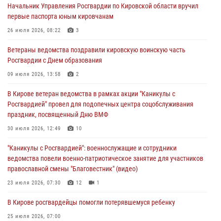
Начальник Управления Росгвардии по Кировской области вручил
инструмента
первые паспорта юным кировчанам
07 августа 2026, 08:39
26 июля 2026, 08:22
3
В Кирово-Чепецке росгвардейцы задержали подозреваемого в
Ветераны ведомства поздравили кировскую воинскую часть
хулиганстве
Росгвардии с Днем образования
06 августа 2026, 07:00
09 июля 2026, 13:58
2
Губернатор Кировской области Александр Соколов вручил
В Кирове ветеран ведомства в рамках акции "Каникулы с
почетные знаки и грамоты росгвардейцам (видео)
Росгвардией" провел для подопечных центра соцобслуживания
05 августа 2026, 11:00
7
1
праздник, посвященный Дню ВМФ
В Кирове росгвардейцы задержали подозреваемую в сбыте
30 июля 2026, 12:49
10
поддельной купюры
"Каникулы с Росгвардией": военнослужащие и сотрудники
04 августа 2026, 09:30
ведомства повели военно-патриотическое занятие для участников
православной смены "Благовестник" (видео)
23 июля 2026, 07:30
12
1
В Кирове росгвардейцы помогли потерявшемуся ребенку
25 июля 2026, 07:00