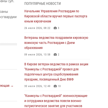
аны (ул.
подозреваемого в краже из магазина
ПОПУЛЯРНЫЕ НОВОСТИ
02 августа 2026, 07:00
раны
Начальник Управления Росгвардии по
Кировской области вручил первые паспорта
осгвардии
1 августа – День дежурной службы войск
юным кировчанам
национальной гвардии Российской
Федерации
26 июля 2026, 08:22
3
01 августа 2026, 09:39
Ветераны ведомства поздравили кировскую
воинскую часть Росгвардии с Днем
В Росгвардии вспоминают российских
образования
воинов, погибших в Первой мировой войне
1914-1918 годов
09 июля 2026, 13:58
2
01 августа 2026, 09:38
В Кирове ветеран ведомства в рамках акции
"Каникулы с Росгвардией" провел для
В Кирове офицер Росгвардии стал
подопечных центра соцобслуживания
победителем открытого шахматного турнира
праздник, посвященный Дню ВМФ
01 августа 2026, 07:08
1
ующая →
30 июля 2026, 12:49
10
Директор Росгвардии Герой России генерал
"Каникулы с Росгвардией": военнослужащие
армии Виктор Золотов поздравил
и сотрудники ведомства повели военно-
специалистов подразделений тыла с
патриотическое занятие для участников
профессиональным праздником