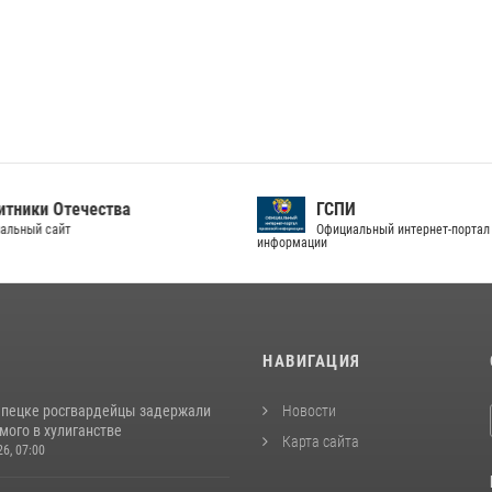
тники Отечества
ГСПИ
альный сайт
Официальный интернет-портал
информации
И
НАВИГАЦИЯ
епецке росгвардейцы задержали
Новости
мого в хулиганстве
Карта сайта
26, 07:00