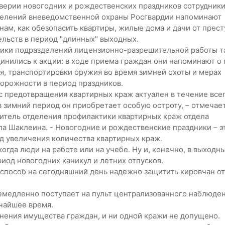
верии новогодних и рождественских праздников сотрудник
елений вневедомственной охраны Росгвардии напоминают
нам, как обезопасить квартиры, жилые дома и дачи от прес
ельств в период "длинных" выходных.
ики подразделений лицензионно-разрешительной работы 
инились к акции: в ходе приема граждан они напоминают о
я, транспортировки оружия во время зимней охоты и мерах
орожности в период праздников.
с предотвращения квартирных краж актуален в течение всег
в зимний период он приобретает особую остроту, – отмечае
итель отделения профилактики квартирных краж отдела
а Шаклеина. - Новогодние и рождественские праздники – э
од увеличения количества квартирных краж.
гда люди на работе или на учебе. Ну и, конечно, в выходны
иод новогодних каникул и летних отпусков.
 способ на сегодняшний день надежно защитить кировчан от
емедленно поступает на пульт централизованного наблюден
тчайшее время.
анения имущества граждан, и ни одной кражи не допущено.