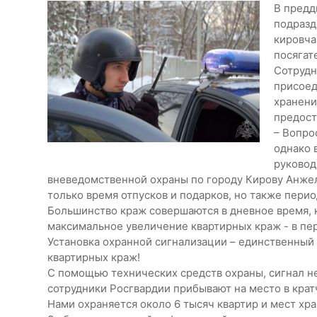
В предд
подразд
кировча
посягат
Сотрудн
присоед
хранени
предост
– Вопро
однако 
руковод
вневедомственной охраны по городу Кирову Анжел
только время отпусков и подарков, но также пери
Большинство краж совершаются в дневное время, ко
максимальное увеличение квартирных краж - в пер
Установка охранной сигнализации – единственный
квартирных краж!
С помощью технических средств охраны, сигнал н
сотрудники Росгвардии прибывают на место в кра
Нами охраняется около 6 тысяч квартир и мест хр