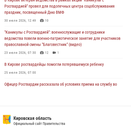
почетные знаки и грамоты росгвардейцам (видео)
Росгвардией" провел для подопечных центра соцобслуживания
05 августа 2026, 11:00
7
1
праздник, посвященный Дню ВМФ
В Кирове росгвардейцы задержали подозреваемую в сбыте
30 июля 2026, 12:49
10
поддельной купюры
"Каникулы с Росгвардией": военнослужащие и сотрудники
04 августа 2026, 09:30
ведомства повели военно-патриотическое занятие для участников
православной смены "Благовестник" (видео)
23 июля 2026, 07:30
12
1
В Кирове росгвардейцы помогли потерявшемуся ребенку
25 июля 2026, 07:00
Офицер Росгвардии рассказала об условиях приема на службу во
вневедомственную охрану и поступления в ведомственные вузы
22 июля 2026, 14:51
1
2
В Кирове росгвардейцы задержали подозреваемого в хулиганстве и
находящегося в розыске
Кировская область
Официальный сайт Правительства
24 июля 2026, 09:01