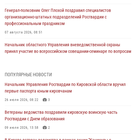
Генерал-полковник Олег Плохой поздравил специалистов
организационно-штатных подразделений Росгвардии с
профессиональным праздником
07 августа 2026, 08:51
Начальник областного Управления вневедомственной охраны
принял участие во всероссийском совещании-семинаре по вопросам
развития этого подразделения Росгвардии (видео)
07 августа 2026, 08:48
8
1
ПОПУЛЯРНЫЕ НОВОСТИ
В Кирове росгвардейцы задержали подозреваемого в краже
Начальник Управления Росгвардии по Кировской области вручил
инструмента
первые паспорта юным кировчанам
07 августа 2026, 08:39
26 июля 2026, 08:22
3
В Кирово-Чепецке росгвардейцы задержали подозреваемого в
Ветераны ведомства поздравили кировскую воинскую часть
хулиганстве
Росгвардии с Днем образования
06 августа 2026, 07:00
09 июля 2026, 13:58
2
Губернатор Кировской области Александр Соколов вручил
В Кирове ветеран ведомства в рамках акции "Каникулы с