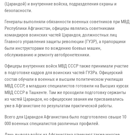
(Царандой) и внутренние войска, подразделения охраны и
безопасности.
Генералы выполняли обязанности военных советников при МВД
Республики Афганистан, офицеры являлись советниками
командиров воинских частей Царандоя, должностных лиц
Главного управления защиты революции (ГУЗР), а прапорщики
были инструкторами по вождению боевых машин,
обслуживанию и ремонту автобронетехники.
Офицеры внутренних войск МВД СССР также принимали участие
в подготовке кадров для воинских частей ГУЗРа. Офицерский
состав обучали в военных и высшем политическом училищах
МВД СССР, а младших специалистов готовили на Высших курсах
МВД СССР в Ташкенте. Там же проходили подготовку сержанты
из частей Царандоя, но офицерские звания им присваивались
уже в Афганистане по результатам практической работы.
Всего для Царандоя Афганистана было подготовлено свыше 10
000 военных специалистов различных профилей.
День вывода войск из Афганистана отмечают также многие