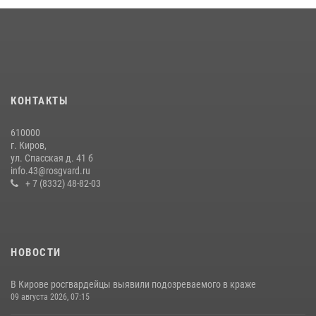
В Слободском росгвардейцы задержали подозреваемых в
хулиганстве
20 июля 2026, 08:16
Кировские росгвардейцы задержали неоднократно судимую
гражданку, подозреваемую в краже
КОНТАКТЫ
21 июля 2026, 08:20
610000
В Кирове росгвардейцы и ветераны ведомства приняли участие в
г. Киров,
митинге в честь Дня воздушно-десантных войск
ул. Спасская д. 41 б
info.43@rosgvard.ru
03 августа 2026, 08:45
8
+ 7 (8332) 48-82-03
НОВОСТИ
В Кирове росгвардейцы выявили подозреваемого в краже
09 августа 2026, 07:15