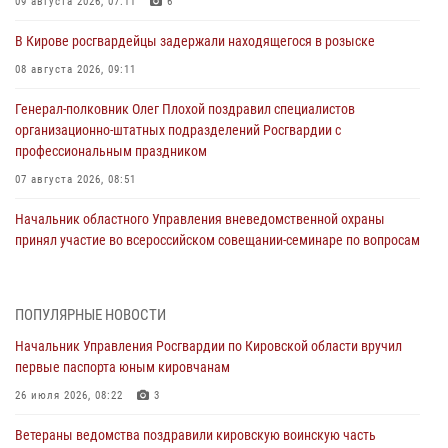
09 августа 2026, 07:11
6
В Кирове росгвардейцы задержали находящегося в розыске
08 августа 2026, 09:11
Генерал-полковник Олег Плохой поздравил специалистов
организационно-штатных подразделений Росгвардии с
профессиональным праздником
07 августа 2026, 08:51
Начальник областного Управления вневедомственной охраны
принял участие во всероссийском совещании-семинаре по вопросам
развития этого подразделения Росгвардии (видео)
07 августа 2026, 08:48
8
1
ПОПУЛЯРНЫЕ НОВОСТИ
В Кирове росгвардейцы задержали подозреваемого в краже
Начальник Управления Росгвардии по Кировской области вручил
инструмента
первые паспорта юным кировчанам
07 августа 2026, 08:39
26 июля 2026, 08:22
3
В Кирово-Чепецке росгвардейцы задержали подозреваемого в
Ветераны ведомства поздравили кировскую воинскую часть
хулиганстве