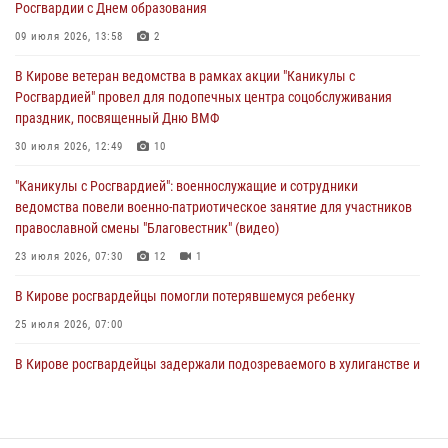
Росгвардии с Днем образования
06 августа 2026, 07:00
09 июля 2026, 13:58
2
Губернатор Кировской области Александр Соколов вручил
В Кирове ветеран ведомства в рамках акции "Каникулы с
почетные знаки и грамоты росгвардейцам (видео)
Росгвардией" провел для подопечных центра соцобслуживания
05 августа 2026, 11:00
7
1
праздник, посвященный Дню ВМФ
В Кирове росгвардейцы задержали подозреваемую в сбыте
30 июля 2026, 12:49
10
поддельной купюры
"Каникулы с Росгвардией": военнослужащие и сотрудники
04 августа 2026, 09:30
ведомства повели военно-патриотическое занятие для участников
православной смены "Благовестник" (видео)
23 июля 2026, 07:30
12
1
В Кирове росгвардейцы помогли потерявшемуся ребенку
25 июля 2026, 07:00
В Кирове росгвардейцы задержали подозреваемого в хулиганстве и
находящегося в розыске
24 июля 2026, 09:01