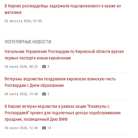
В Кирове росгвардейцы задержали подозреваемого в краже из
магазина
02 августа 2026, 07:00
1 августа – День дежурной службы войск национальной гвардии
Российской Федерации
ПОПУЛЯРНЫЕ НОВОСТИ
01 августа 2026, 09:39
Начальник Управления Росгвардии по Кировской области вручил
первые паспорта юным кировчанам
В Росгвардии вспоминают российских воинов, погибших в Первой
мировой войне 1914-1918 годов
26 июля 2026, 08:22
3
01 августа 2026, 09:38
Ветераны ведомства поздравили кировскую воинскую часть
Росгвардии с Днем образования
В Кирове офицер Росгвардии стал победителем открытого
шахматного турнира
09 июля 2026, 13:58
2
01 августа 2026, 07:08
1
В Кирове ветеран ведомства в рамках акции "Каникулы с
Росгвардией" провел для подопечных центра соцобслуживания
Директор Росгвардии Герой России генерал армии Виктор Золотов
праздник, посвященный Дню ВМФ
поздравил специалистов подразделений тыла с профессиональным
праздником
30 июля 2026, 12:49
10
01 августа 2026, 07:05