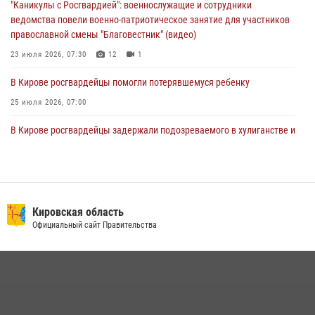
"Каникулы с Росгвардией": военнослужащие и сотрудники
ведомства повели военно-патриотическое занятие для участников
православной смены "Благовестник" (видео)
23 июля 2026, 07:30
12
1
В Кирове росгвардейцы помогли потерявшемуся ребенку
25 июля 2026, 07:00
В Кирове росгвардейцы задержали подозреваемого в хулиганстве и
находящегося в розыске
24 июля 2026, 09:01
Офицер Росгвардии рассказала об условиях приема на службу во
вневедомственную охрану и поступления в ведомственные вузы
Кировская область
Официальный сайт Правительства
22 июля 2026, 14:51
1
2
В Кирово-Чепецке росгвардейцы задержали подозреваемую в
краже коньяка
07 июля 2026, 07:53