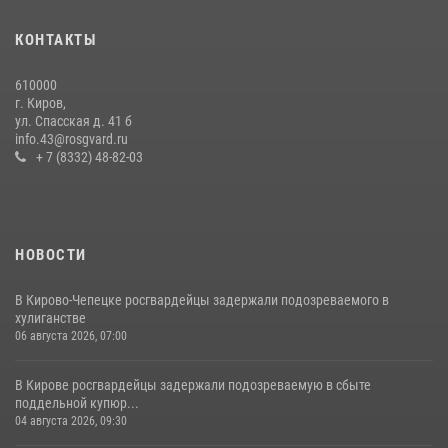
В Слободском росгвардейцы задержали подозреваемых в
хулиганстве
КОНТАКТЫ
20 июля 2026, 08:16
610000
В Кирове и Кирово-Чепецке росгвардейцы задержали
г. Киров,
подозреваемых в хулиганстве
ул. Спасская д. 41 б
info.43@rosgvard.ru
19 июля 2026, 07:00
+ 7 (8332) 48-82-03
НОВОСТИ
В Кирово-Чепецке росгвардейцы задержали подозреваемого в
хулиганстве
06 августа 2026, 07:00
В Кирове росгвардейцы задержали подозреваемую в сбыте
поддельной купюр...
04 августа 2026, 09:30