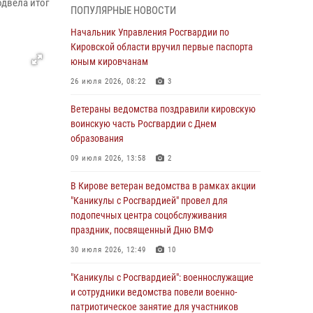
одвела итог
ПОПУЛЯРНЫЕ НОВОСТИ
05 августа 2026, 11:00
7
1
Начальник Управления Росгвардии по
В Кирове росгвардейцы задержали
Кировской области вручил первые паспорта
подозреваемую в сбыте поддельной купюры
юным кировчанам
04 августа 2026, 09:30
26 июля 2026, 08:22
3
В Кирове росгвардейцы задержали
Ветераны ведомства поздравили кировскую
подозреваемого в грабеже
воинскую часть Росгвардии с Днем
образования
03 августа 2026, 09:01
09 июля 2026, 13:58
2
В Кирове росгвардейцы и ветераны
ведомства приняли участие в митинге в
В Кирове ветеран ведомства в рамках акции
честь Дня воздушно-десантных войск
"Каникулы с Росгвардией" провел для
подопечных центра соцобслуживания
03 августа 2026, 08:45
8
праздник, посвященный Дню ВМФ
В Кирове росгвардейцы задержали
30 июля 2026, 12:49
10
подозреваемого в краже из магазина
"Каникулы с Росгвардией": военнослужащие
02 августа 2026, 07:00
и сотрудники ведомства повели военно-
патриотическое занятие для участников
1 августа – День дежурной службы войск