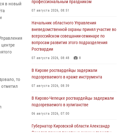
профессиональным праздником
лся в новый
ёта
07 августа 2026, 08:51
и
Начальник областного Управления
вневедомственной охраны принял участие во
всероссийском совещании-семинаре по
Управления
вопросам развития этого подразделения
 центре
Росгвардии
вятого
ы
07 августа 2026, 08:48
8
В Кирове росгвардейцы задержали
подозреваемого в краже инструмента
довало, то
– отметил
07 августа 2026, 08:39
В Кирово-Чепецке росгвардейцы задержали
подозреваемого в хулиганстве
л
06 августа 2026, 07:00
Губернатор Кировской области Александр
Соколов вручил почетные знаки и грамоты
росгвардейцам (видео)