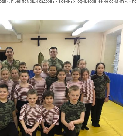
ии. И без помощи кадровых военных, офицеров, ее не осилить», – п