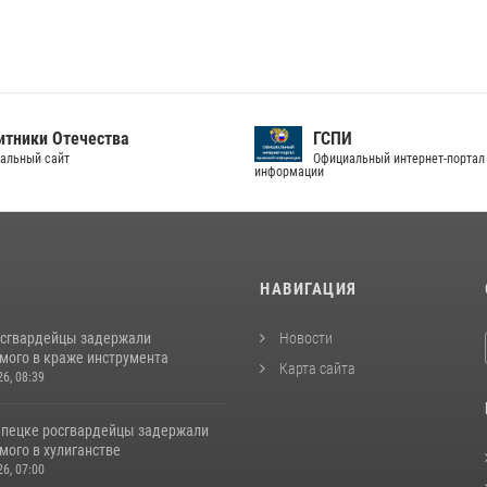
тники Отечества
ГСПИ
альный сайт
Официальный интернет-портал
информации
И
НАВИГАЦИЯ
осгвардейцы задержали
Новости
мого в краже инструмента
Карта сайта
26, 08:39
епецке росгвардейцы задержали
мого в хулиганстве
26, 07:00