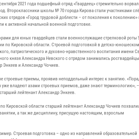
 сентября 2021 года подшефный отряд «Гвардеец» стремительно ворва
год. Второклассники школы № 70 города Кирова стали участниками сл
ких отрядов «Город трудовой доблести – от поколения к поколению» 
ли к активной начальной военной подготовке.
орами для юных гвардейцев стали военнослужащие стрелковой роты 
ии по Кировской области. Строевой подготовкой в детско-юношеском
кого, патриотического и духовно-нравственного воспитания имени С
ного князя Александра Невского с отрядом занимались росгвардейц
р Энкеев и Александр Чочиев.
е строевые приемы, проявив неподдельный интерес к занятию. «Пора
ы уже владеют азами строевых приемов, даже знают терминологию», 
 старший лейтенант Александр Энкеев.
 по Кировской области старший лейтенант Александр Чочиев похвали
занятии, а так же дисциплину, присущую настоящим, взрослым
имер. Строевая подготовка – одно из направлений образовательной