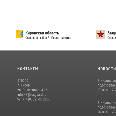
Кировская область
Защи
Официальный сайт Правительства
Офици
КОНТАКТЫ
НОВОСТ
610000
В Кирове р
г. Киров,
подозревае
ул. Спасская д. 41 б
07 августа 20
info.43@rosgvard.ru
+ 7 (8332) 48-82-03
В Кирово-Ч
подозревае
06 августа 20