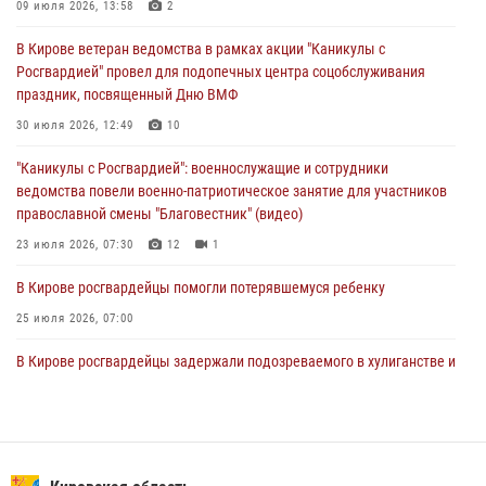
В Кирове росгвардейцы и ветераны ведомства приняли участие в
09 июля 2026, 13:58
2
митинге в честь Дня воздушно-десантных войск
В Кирове ветеран ведомства в рамках акции "Каникулы с
03 августа 2026, 08:45
8
Росгвардией" провел для подопечных центра соцобслуживания
праздник, посвященный Дню ВМФ
В Кирове росгвардейцы задержали подозреваемого в краже из
магазина
30 июля 2026, 12:49
10
02 августа 2026, 07:00
"Каникулы с Росгвардией": военнослужащие и сотрудники
ведомства повели военно-патриотическое занятие для участников
православной смены "Благовестник" (видео)
23 июля 2026, 07:30
12
1
В Кирове росгвардейцы помогли потерявшемуся ребенку
25 июля 2026, 07:00
В Кирове росгвардейцы задержали подозреваемого в хулиганстве и
находящегося в розыске
24 июля 2026, 09:01
Офицер Росгвардии рассказала об условиях приема на службу во
вневедомственную охрану и поступления в ведомственные вузы