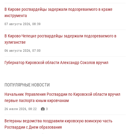
В Кирове росгвардейцы задержали подозреваемого в краже
инструмента
07 августа 2026, 08:39
В Кирово-Чепецке росгвардейцы задержали подозреваемого в
хулиганстве
06 августа 2026, 07:00
Губернатор Кировской области Александр Соколов вручил
почетные знаки и грамоты росгвардейцам (видео)
05 августа 2026, 11:00
7
1
ПОПУЛЯРНЫЕ НОВОСТИ
В Кирове росгвардейцы задержали подозреваемую в сбыте
Начальник Управления Росгвардии по Кировской области вручил
поддельной купюры
первые паспорта юным кировчанам
04 августа 2026, 09:30
26 июля 2026, 08:22
3
В Кирове росгвардейцы задержали подозреваемого в грабеже
Ветераны ведомства поздравили кировскую воинскую часть
03 августа 2026, 09:01
Росгвардии с Днем образования