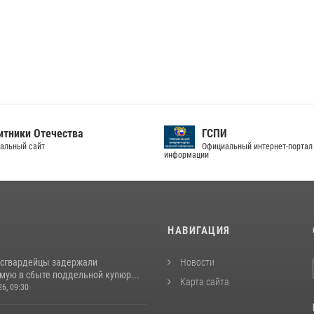
тники Отечества
ГСПИ
альный сайт
Официальный интернет-портал
информации
И
НАВИГАЦИЯ
осгвардейцы задержали
Новости
мую в сбыте поддельной купюр...
Карта сайта
26, 09:30