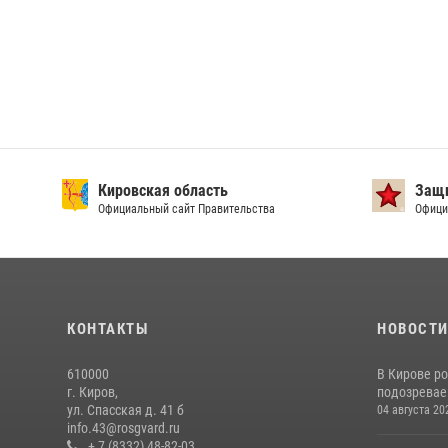
Кировская область
Защи
Официальный сайт Правительства
Офици
КОНТАКТЫ
НОВОСТ
610000
В Кирове р
г. Киров,
подозревае
ул. Спасская д. 41 б
04 августа 20
info.43@rosgvard.ru
+ 7 (8332) 48-82-03