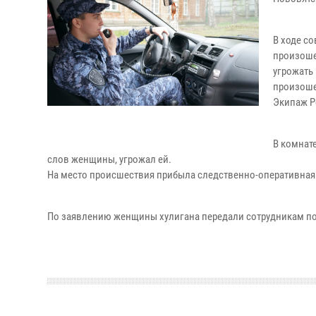
В ходе с
произоше
угрожать
произоше
Экипаж Р
В комнат
слов женщины, угрожал ей.
На место происшествия прибыла следственно-оперативная 
По заявлению женщины хулигана передали сотрудникам по