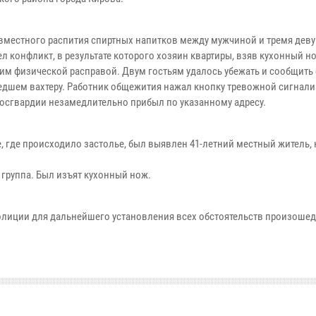
овместного распития спиртных напитков между мужчиной и тремя дев
л конфликт, в результате которого хозяин квартиры, взяв кухонный но
 им физической расправой. Двум гостьям удалось убежать и сообщить
дшем вахтеру. Работник общежития нажал кнопку тревожной сигнали
осгвардии незамедлительно прибыл по указанному адресу.
е, где происходило застолье, был выявлен 41-летний местный житель,
группа. Был изъят кухонный нож.
лиции для дальнейшего установления всех обстоятельств произоше