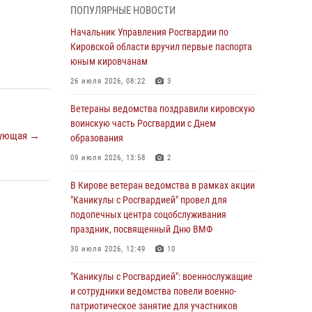
национальной гвардии Российской
ПОПУЛЯРНЫЕ НОВОСТИ
Федерации
Начальник Управления Росгвардии по
01 августа 2026, 09:39
Кировской области вручил первые паспорта
юным кировчанам
В Росгвардии вспоминают российских
воинов, погибших в Первой мировой войне
26 июля 2026, 08:22
3
1914-1918 годов
Ветераны ведомства поздравили кировскую
01 августа 2026, 09:38
воинскую часть Росгвардии с Днем
ующая →
образования
В Кирове офицер Росгвардии стал
победителем открытого шахматного турнира
09 июля 2026, 13:58
2
01 августа 2026, 07:08
1
В Кирове ветеран ведомства в рамках акции
"Каникулы с Росгвардией" провел для
Директор Росгвардии Герой России генерал
подопечных центра соцобслуживания
армии Виктор Золотов поздравил
праздник, посвященный Дню ВМФ
специалистов подразделений тыла с
профессиональным праздником
30 июля 2026, 12:49
10
01 августа 2026, 07:05
"Каникулы с Росгвардией": военнослужащие
и сотрудники ведомства повели военно-
В Кирове росгвардейцы задержали в кафе и
патриотическое занятие для участников
сауне подозреваемых в хулиганстве