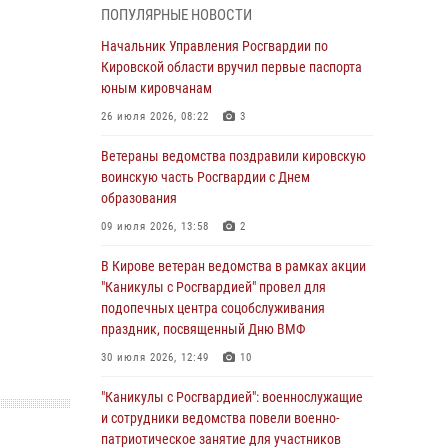
06 августа 2026, 07:00
ПОПУЛЯРНЫЕ НОВОСТИ
Губернатор Кировской области Александр
Начальник Управления Росгвардии по
Соколов вручил почетные знаки и грамоты
Кировской области вручил первые паспорта
росгвардейцам (видео)
юным кировчанам
05 августа 2026, 11:00
7
1
26 июля 2026, 08:22
3
В Кирове росгвардейцы задержали
Ветераны ведомства поздравили кировскую
подозреваемую в сбыте поддельной купюры
воинскую часть Росгвардии с Днем
образования
04 августа 2026, 09:30
09 июля 2026, 13:58
2
В Кирове росгвардейцы задержали
подозреваемого в грабеже
В Кирове ветеран ведомства в рамках акции
"Каникулы с Росгвардией" провел для
03 августа 2026, 09:01
подопечных центра соцобслуживания
праздник, посвященный Дню ВМФ
В Кирове росгвардейцы и ветераны
ведомства приняли участие в митинге в
30 июля 2026, 12:49
10
честь Дня воздушно-десантных войск
"Каникулы с Росгвардией": военнослужащие
03 августа 2026, 08:45
8
и сотрудники ведомства повели военно-
патриотическое занятие для участников
В Кирове росгвардейцы задержали