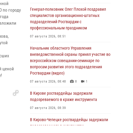
енной
Генерал-полковник Олег Плохой поздравил
О по городу
специалистов организационно-штатных
 года
подразделений Росгвардии с
озложили
профессиональным праздником
рова,
07 августа 2026, 08:51
утой
Начальник областного Управления
вневедомственной охраны принял участие во
есших
всероссийском совещании-семинаре по
вопросам развития этого подразделения
й ценой
Росгвардии (видео)
у!
07 августа 2026, 08:48
8
1
В Кирове росгвардейцы задержали
подозреваемого в краже инструмента
07 августа 2026, 08:39
В Кирово-Чепецке росгвардейцы задержали
подозреваемого в хулиганстве