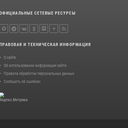
Кировские росгвардейцы задержали
ОФИЦИАЛЬНЫЕ СЕТЕВЫЕ РЕСУРСЫ
неоднократно судимую гражданку,
подозреваемую в краже
21 июля 2026, 08:20
В Кирове и Кирово-Чепецке росгвардейцы
ПРАВОВАЯ И ТЕХНИЧЕСКАЯ ИНФОРМАЦИЯ
задержали подозреваемых в хулиганстве
19 июля 2026, 07:00
О сайте
Об использовании информации сайта
Правила обработки персональных данных
Сообщить об ошибках