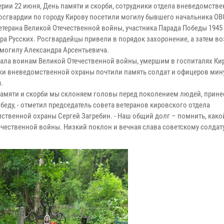
ерии 22 июня, День памяти и скорби, сотрудники отдела вневедомств
осгвардии по городу Кирову посетили могилу бывшего начальника ОВ
ветерана Великой Отечественной войны, участника Парада Победы 1945
ра Русских. Росгвардейцы привели в порядок захоронение, а затем в
 могилу Александра Арсентьевича.
ала воинам Великой Отечественной войны, умершим в госпиталях Ки
ки вневедомственной охраны почтили память солдат и офицеров мин
.
 памяти и скорби мы склоняем головы перед поколением людей, прин
беду, - отметил председатель совета ветеранов кировского отдела
ственной охраны Сергей Загребин. - Наш общий долг – помнить, како
течественной войны. Низкий поклон и вечная слава советскому солдат