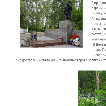
В преддв
охраны Р
Кирову, 
Александ
цветы на
У мемори
сотрудни
молчания
- В День
стране По
вневедом
она досталась, и свято хранить память о героях Великой О