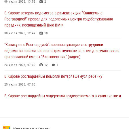
В Кирове росгвардейцы и ветераны ведомства приняли участие в
09 июля 2026, 13:58
2
митинге в честь Дня воздушно-десантных войск
В Кирове ветеран ведомства в рамках акции "Каникулы с
03 августа 2026, 08:45
8
Росгвардией" провел для подопечных центра соцобслуживания
праздник, посвященный Дню ВМФ
В Кирове росгвардейцы задержали подозреваемого в краже из
магазина
30 июля 2026, 12:49
10
02 августа 2026, 07:00
"Каникулы с Росгвардией": военнослужащие и сотрудники
ведомства повели военно-патриотическое занятие для участников
православной смены "Благовестник" (видео)
23 июля 2026, 07:30
12
1
В Кирове росгвардейцы помогли потерявшемуся ребенку
25 июля 2026, 07:00
В Кирове росгвардейцы задержали подозреваемого в хулиганстве и
находящегося в розыске
24 июля 2026, 09:01
Офицер Росгвардии рассказала об условиях приема на службу во
вневедомственную охрану и поступления в ведомственные вузы