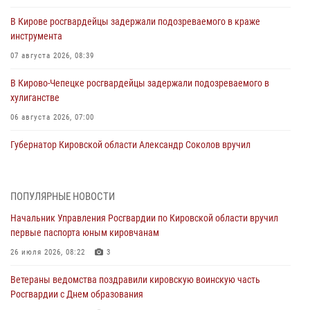
В Кирове росгвардейцы задержали подозреваемого в краже
инструмента
07 августа 2026, 08:39
В Кирово-Чепецке росгвардейцы задержали подозреваемого в
хулиганстве
06 августа 2026, 07:00
Губернатор Кировской области Александр Соколов вручил
почетные знаки и грамоты росгвардейцам (видео)
05 августа 2026, 11:00
7
1
ПОПУЛЯРНЫЕ НОВОСТИ
В Кирове росгвардейцы задержали подозреваемую в сбыте
Начальник Управления Росгвардии по Кировской области вручил
поддельной купюры
первые паспорта юным кировчанам
04 августа 2026, 09:30
26 июля 2026, 08:22
3
В Кирове росгвардейцы задержали подозреваемого в грабеже
Ветераны ведомства поздравили кировскую воинскую часть
03 августа 2026, 09:01
Росгвардии с Днем образования