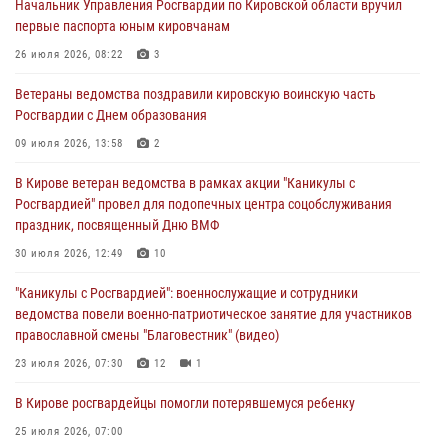
Начальник Управления Росгвардии по Кировской области вручил
первые паспорта юным кировчанам
В Кирове офицер Росгвардии стал победителем открытого
шахматного турнира
26 июля 2026, 08:22
3
01 августа 2026, 07:08
1
Ветераны ведомства поздравили кировскую воинскую часть
Росгвардии с Днем образования
Директор Росгвардии Герой России генерал армии Виктор Золотов
поздравил специалистов подразделений тыла с профессиональным
09 июля 2026, 13:58
2
праздником
В Кирове ветеран ведомства в рамках акции "Каникулы с
01 августа 2026, 07:05
Росгвардией" провел для подопечных центра соцобслуживания
праздник, посвященный Дню ВМФ
В Кирове росгвардейцы задержали в кафе и сауне подозреваемых
в хулиганстве
30 июля 2026, 12:49
10
31 июля 2026, 06:57
"Каникулы с Росгвардией": военнослужащие и сотрудники
ведомства повели военно-патриотическое занятие для участников
православной смены "Благовестник" (видео)
23 июля 2026, 07:30
12
1
В Кирове росгвардейцы помогли потерявшемуся ребенку
25 июля 2026, 07:00