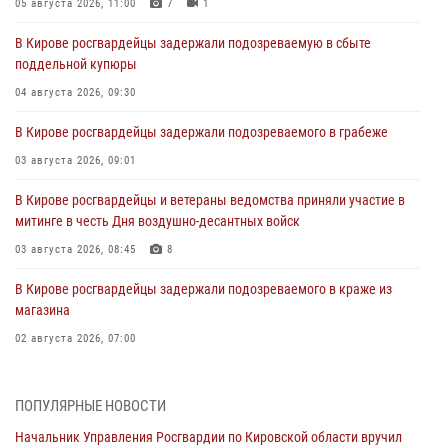
05 августа 2026, 11:00
7
1
В Кирове росгвардейцы задержали подозреваемую в сбыте
поддельной купюры
04 августа 2026, 09:30
В Кирове росгвардейцы задержали подозреваемого в грабеже
03 августа 2026, 09:01
В Кирове росгвардейцы и ветераны ведомства приняли участие в
митинге в честь Дня воздушно-десантных войск
03 августа 2026, 08:45
8
В Кирове росгвардейцы задержали подозреваемого в краже из
магазина
02 августа 2026, 07:00
1 августа – День дежурной службы войск национальной гвардии
Российской Федерации
ПОПУЛЯРНЫЕ НОВОСТИ
01 августа 2026, 09:39
Начальник Управления Росгвардии по Кировской области вручил