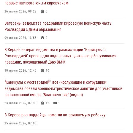
первые паспорта юным кировчанам
В Росгвардии вспоминают российских воинов, погибших в Первой
мировой войне 1914-1918 годов
26 июля 2026, 08:22
3
01 августа 2026, 09:38
Ветераны ведомства поздравили кировскую воинскую часть
Росгвардии с Днем образования
В Кирове офицер Росгвардии стал победителем открытого
шахматного турнира
09 июля 2026, 13:58
2
01 августа 2026, 07:08
1
В Кирове ветеран ведомства в рамках акции "Каникулы с
Росгвардией" провел для подопечных центра соцобслуживания
Директор Росгвардии Герой России генерал армии Виктор Золотов
праздник, посвященный Дню ВМФ
поздравил специалистов подразделений тыла с профессиональным
праздником
30 июля 2026, 12:49
10
01 августа 2026, 07:05
"Каникулы с Росгвардией": военнослужащие и сотрудники
ведомства повели военно-патриотическое занятие для участников
православной смены "Благовестник" (видео)
23 июля 2026, 07:30
12
1
В Кирове росгвардейцы помогли потерявшемуся ребенку
25 июля 2026, 07:00